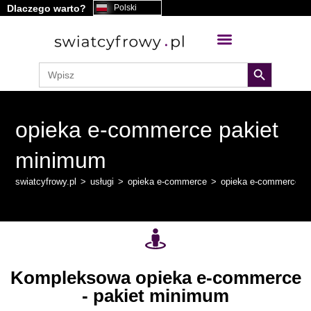
Dlaczego warto?
Polski
treści
search button
Search
for:
opieka e-commerce pakiet
minimum
swiatcyfrowy.pl
>
usługi
>
opieka e-commerce
>
opieka e-commerce p
Kompleksowa opieka e-commerce
- pakiet minimum