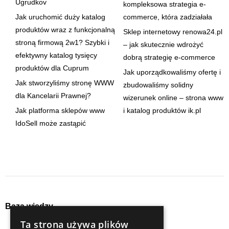
Ugrudkov
kompleksowa strategia e-
Jak uruchomić duży katalog
commerce, która zadziałała
produktów wraz z funkcjonalną
Sklep internetowy renowa24.pl
stroną firmową 2w1? Szybki i
– jak skutecznie wdrożyć
efektywny katalog tysięcy
dobrą strategię e-commerce
produktów dla Cuprum
Jak uporządkowaliśmy ofertę i
Jak stworzyliśmy stronę WWW
zbudowaliśmy solidny
dla Kancelarii Prawnej?
wizerunek online – strona www
Jak platforma sklepów www
i katalog produktów ik.pl
IdoSell może zastąpić
Baza wiedzy
Ta strona używa plików
audyty
seo