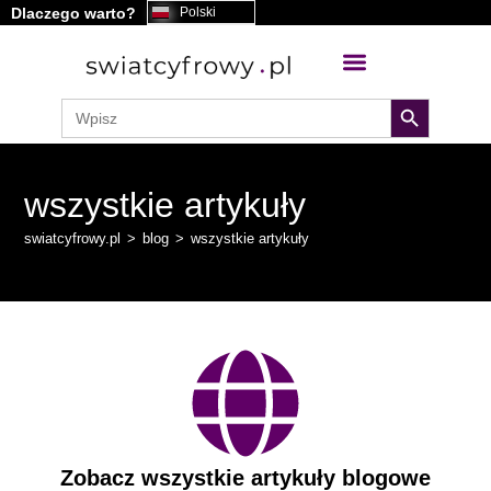
Dlaczego warto?
Polski
search button
Search
for:
wszystkie artykuły
swiatcyfrowy.pl
>
blog
>
wszystkie artykuły
Zobacz wszystkie artykuły blogowe