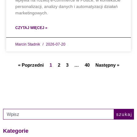
wpływa na rozwój e-commerce w Polsce, w kontekście
personalizacji, analizy danych i automatyzacji działań
marketingowych.
CZYTAJ WIĘCEJ »
Marcin Stadnik
2026-07-20
« Poprzedni
1
2
3
…
40
Następny »
szukaj
Kategorie