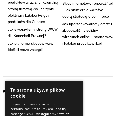
produktów wraz z funkcjonalną
Sklep internetowy renowa24.pl
stroną firmową 2w1? Szybki i
– jak skutecznie wdrożyć
efektywny katalog tysięcy
dobrą strategię e-commerce
produktów dla Cuprum
Jak uporządkowaliśmy ofertę i
Jak stworzyliśmy stronę WWW
zbudowaliśmy solidny
dla Kancelarii Prawnej?
wizerunek online – strona www
Jak platforma sklepów www
i katalog produktów ik.pl
IdoSell może zastąpić
Ta strona używa plików
Baza wiedzy
cookie
audyty
seo
Używamy plików cookie w celu
personalizacji treści, reklam i analizy
content
social media
naszego ruchu. Udostępniamy również