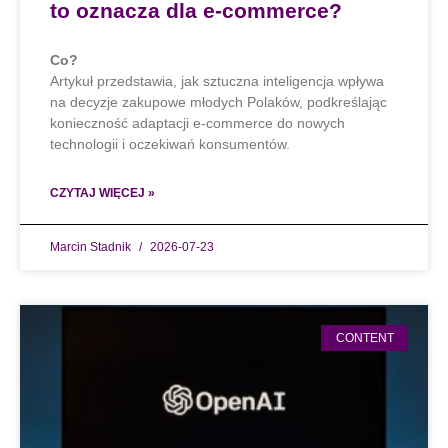
to oznacza dla e-commerce?
Co?
Artykuł przedstawia, jak sztuczna inteligencja wpływa
na decyzje zakupowe młodych Polaków, podkreślając
konieczność adaptacji e-commerce do nowych
technologii i oczekiwań konsumentów.
CZYTAJ WIĘCEJ »
Marcin Stadnik
2026-07-23
CONTENT