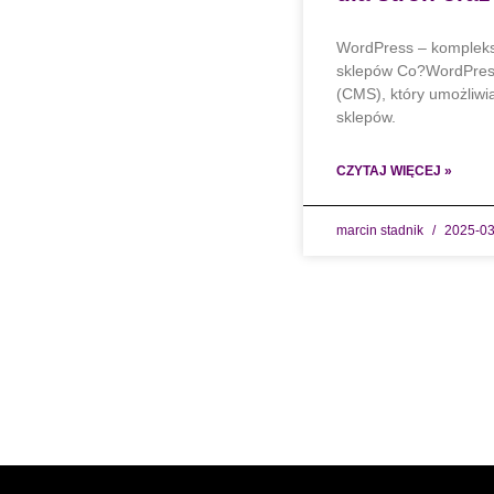
WordPress – komplekso
sklepów Co?WordPress
(CMS), który umożliwi
sklepów.
CZYTAJ WIĘCEJ »
marcin stadnik
2025-03