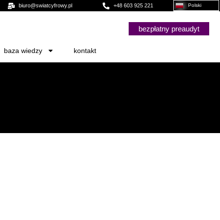
biuro@swiatcyfrowy.pl
+48 603 925 221
Polski
bezpłatny preaudyt
baza wiedzy
kontakt