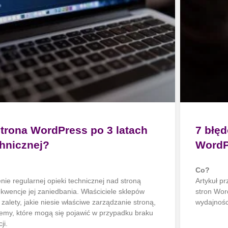
trona WordPress po 3 latach
7 błęd
chnicznej?
WordP
Co?
ie regularnej opieki technicznej nad stroną
Artykuł p
wencje jej zaniedbania. Właściciele sklepów
stron Wor
zalety, jakie niesie właściwe zarządzanie stroną,
wydajnoś
lemy, które mogą się pojawić w przypadku braku
ji.