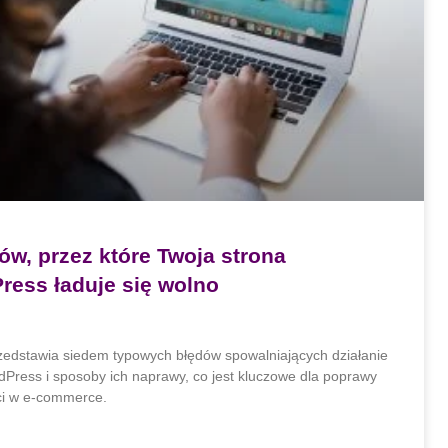
ów, przez które Twoja strona
ress ładuje się wolno
rzedstawia siedem typowych błędów spowalniających działanie
dPress i sposoby ich naprawy, co jest kluczowe dla poprawy
ci w e-commerce.