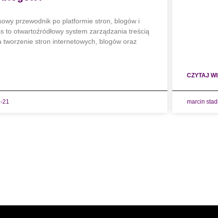
wy przewodnik po platformie stron, blogów i
 to otwartoźródłowy system zarządzania treścią
a tworzenie stron internetowych, blogów oraz
CZYTAJ WI
-21
marcin sta