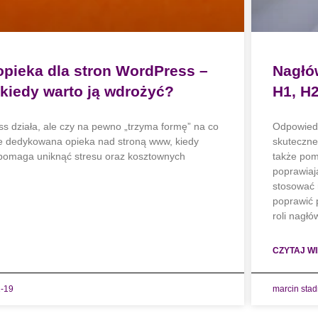
pieka dla stron WordPress –
Nagłó
 kiedy warto ją wdrożyć?
H1, H2
s działa, ale czy na pewno „trzyma formę” na co
Odpowiedn
je dedykowana opieka nad stroną www, kiedy
skuteczne
k pomaga uniknąć stresu oraz kosztownych
także pom
poprawiaj
stosować 
poprawić 
roli nagł
CZYTAJ WI
-19
marcin sta