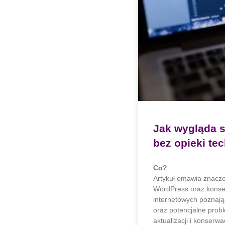
Jak wygląda s
bez opieki te
Co?
Artykuł omawia znaczen
WordPress oraz konsek
internetowych poznają 
oraz potencjalne prob
aktualizacji i konserwac