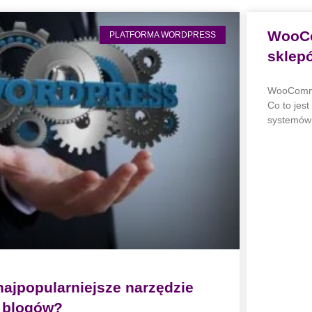
WooCo
PLATFORMA WORDPRESS
sklep
WooCommer
Co to jes
systemów 
ajpopularniejsze narzędzie
z blogów?