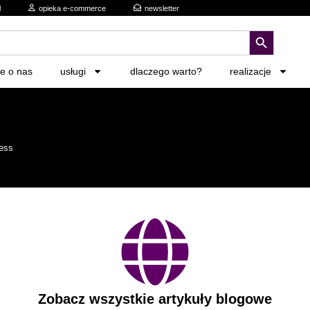
l
opieka e-commerce
newsletter
search button
ie o nas
usługi
dlaczego warto?
realizacje
ress
Zobacz wszystkie artykuły blogowe