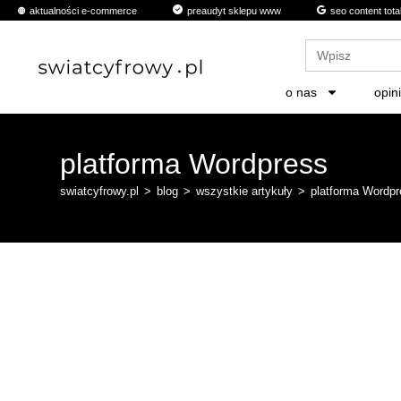
aktualności e-commerce
preaudyt sklepu www
seo content tota
Search
for:
o nas
opin
platforma Wordpress
swiatcyfrowy.pl
>
blog
>
wszystkie artykuły
>
platforma Wordp