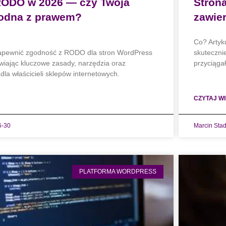
RODO w 2026 — czy Twoja
Stron
godna z prawem?
zawier
Co? Artyk
 zapewnić zgodność z RODO dla stron WordPress
skuteczni
wiając kluczowe zasady, narzędzia oraz
przyciąga
la właścicieli sklepów internetowych.
CZYTAJ WI
6-30
Marcin Sta
PLATFORMA WORDPRESS