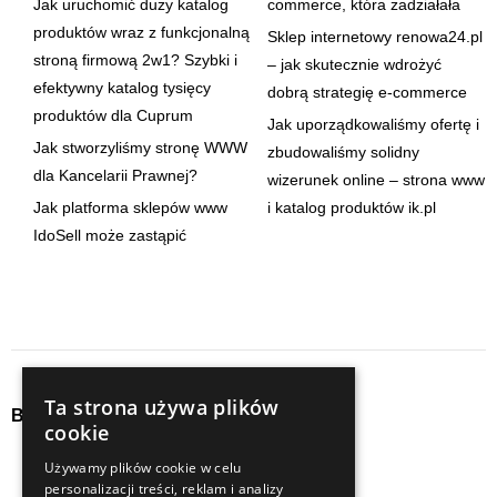
Jak uruchomić duży katalog
commerce, która zadziałała
produktów wraz z funkcjonalną
Sklep internetowy renowa24.pl
stroną firmową 2w1? Szybki i
– jak skutecznie wdrożyć
efektywny katalog tysięcy
dobrą strategię e-commerce
produktów dla Cuprum
Jak uporządkowaliśmy ofertę i
Jak stworzyliśmy stronę WWW
zbudowaliśmy solidny
dla Kancelarii Prawnej?
wizerunek online – strona www
Jak platforma sklepów www
i katalog produktów ik.pl
IdoSell może zastąpić
Ta strona używa plików
Baza wiedzy
cookie
audyty
seo
Używamy plików cookie w celu
personalizacji treści, reklam i analizy
content
social media