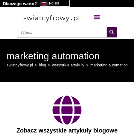
Dlaczego warto?
Polski
search button
Search
for:
marketing automation
swiatcyfrowy.pl
>
blog
>
wszystkie artykuły
>
marketing automation
Zobacz wszystkie artykuły blogowe