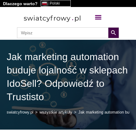
Dlaczego warto?
Polski
treści
search button
Search
for:
Jak marketing automation
buduje lojalność w sklepach
IdoSell? Odpowiedź to
Trustisto
swiatcyfrowy.pl
>
wszystkie artykuły
>
Jak marketing automation buduje