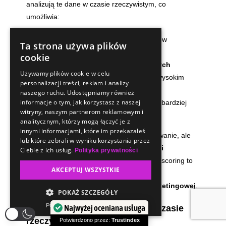
analizują te dane w czasie rzeczywistym, co
umożliwia:
Błyskawiczne reagowanie
na zmiany w
Ta strona używa plików
zachowaniu klienta
cookie
Optymalizację działań marketingowych
Używamy plików cookie w celu
Priorytetową obsługę
dla klientów z wysokim
personalizacji treści, reklam i analizy
scoringiem
naszego ruchu. Udostępniamy również
informacje o tym, jak korzystasz z naszej
Dostęp do limitowanych ofert
dla najbardziej
witryny, naszym partnerom reklamowym i
zaangażowanych użytkowników
analitycznym, którzy mogą łączyć je z
innymi informacjami, które im przekazałeś
To podejście nie tylko zwiększa zaangażowanie, ale
lub które zebrali w wyniku korzystania przez
również
buduje poczucie wyjątkowości i
Ciebie z ich usług.
Polityka prywatności
przynależności do marki
. Segmentacja i scoring to
AKCEPTUJ WSZYSTKIE
nie tylko analiza danych — to
podstawa
nowoczesnej, skutecznej strategii marketingowej
.
POKAŻ SZCZEGÓŁY
POWERED BY COOKIESCRIPT
Personalizacja komunikacji w czasie
Najwyżej oceniana usługa
rzeczywistym