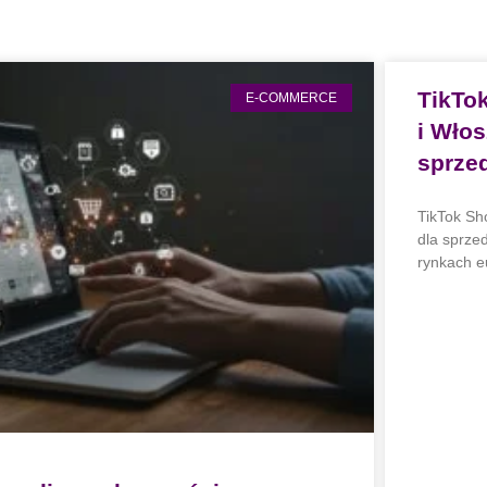
TikTo
E-COMMERCE
i Wło
sprze
TikTok Sh
dla sprze
rynkach e