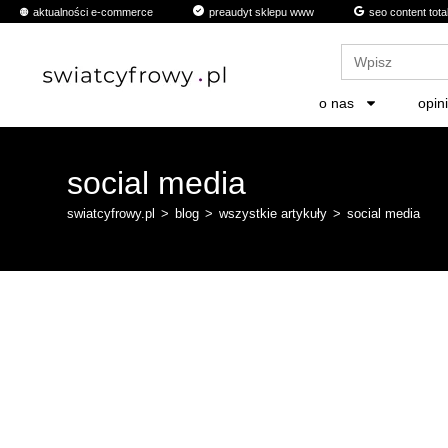
aktualności e-commerce
preaudyt sklepu www
seo content tota
Search
for:
o nas
opin
social media
swiatcyfrowy.pl
>
blog
>
wszystkie artykuły
>
social media