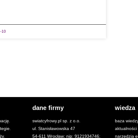
-10
dane firmy
wiedza
ację.
swiatcyfrowy.pl sp. z o.o.
baza wiedz
tegie.
ul. Stanisławowska 47
aktualnośc
ży.
54-611 Wrocław; nip: 9121934746;
narzędzia 