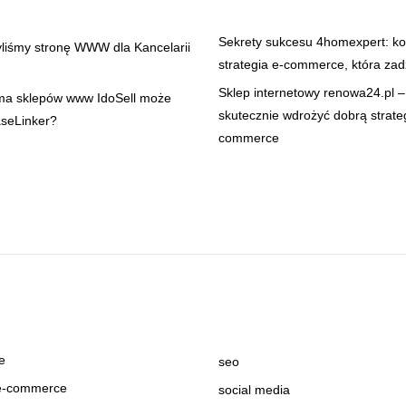
Sekrety sukcesu 4homexpert: k
yliśmy stronę WWW dla Kancelarii
strategia e-commerce, która zad
Sklep internetowy renowa24.pl –
rma sklepów www IdoSell może
skutecznie wdrożyć dobrą strate
aseLinker?
commerce
e
seo
 e-commerce
social media