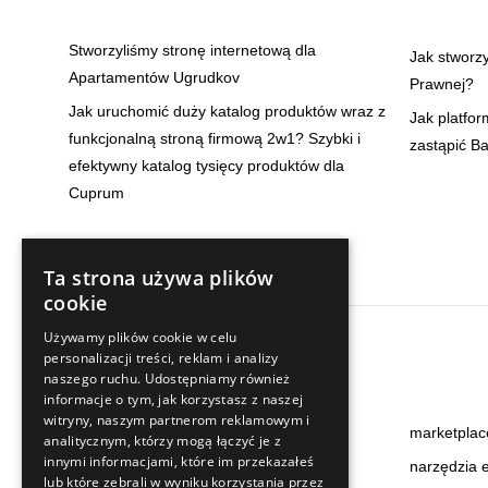
Stworzyliśmy stronę internetową dla
Jak stworz
Apartamentów Ugrudkov
Prawnej?
Jak uruchomić duży katalog produktów wraz z
Jak platfo
funkcjonalną stroną firmową 2w1? Szybki i
zastąpić B
efektywny katalog tysięcy produktów dla
Cuprum
Ta strona używa plików
cookie
Używamy plików cookie w celu
personalizacji treści, reklam i analizy
Baza wiedzy
naszego ruchu. Udostępniamy również
informacje o tym, jak korzystasz z naszej
witryny, naszym partnerom reklamowym i
audyty
marketplac
analitycznym, którzy mogą łączyć je z
innymi informacjami, które im przekazałeś
content
narzędzia
lub które zebrali w wyniku korzystania przez