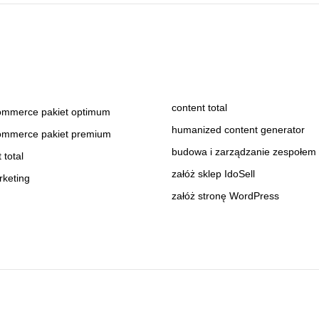
content total
ommerce pakiet optimum
humanized content generator
ommerce pakiet premium
budowa i zarządzanie zespołe
 total
załóż sklep IdoSell
rketing
załóż stronę WordPress