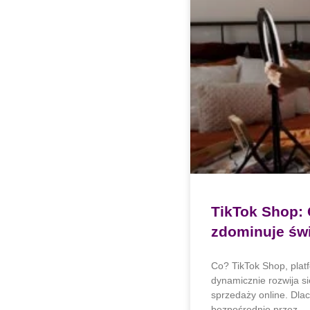
TikTok Shop:
zdominuje św
Co? TikTok Shop, plat
dynamicznie rozwija si
sprzedaży online. Dla
bezpośrednio przez