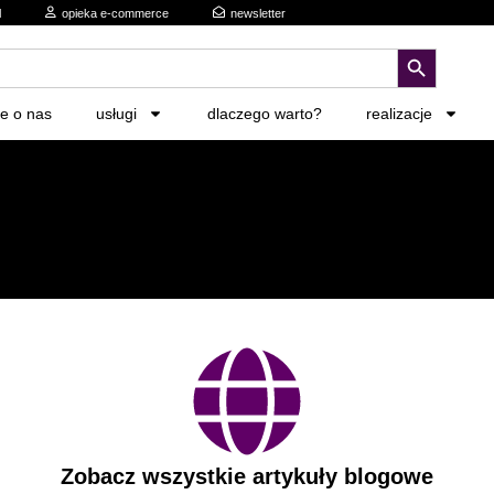
l
opieka e-commerce
newsletter
search button
ie o nas
usługi
dlaczego warto?
realizacje
Zobacz wszystkie artykuły blogowe