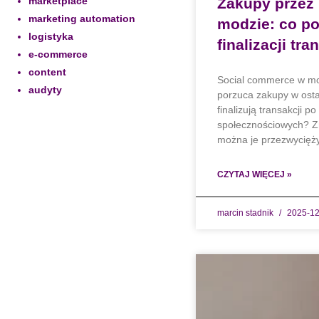
marketplace
Zakupy przez
marketing automation
modzie: co po
logistyka
finalizacji tra
e-commerce
content
Social commerce w mod
audyty
porzuca zakupy w ostat
finalizują transakcji 
społecznościowych? Zr
można je przezwycięży
CZYTAJ WIĘCEJ »
marcin stadnik
2025-12