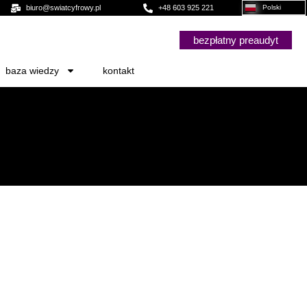
biuro@swiatcyfrowy.pl
+48 603 925 221
Polski
bezpłatny preaudyt
baza wiedzy
kontakt