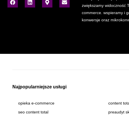
zwiększamy widoczność T
commerce. wspieramy i 
konwersje oraz mikrokonw
Najpopularniejsze usługi
opieka e-commerce
content tot
seo content total
preaudyt s