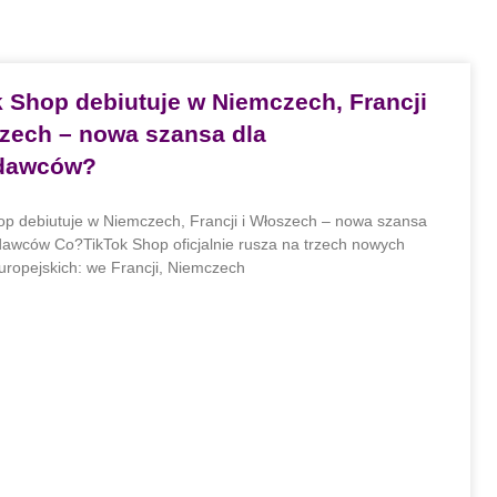
k Shop debiutuje w Niemczech, Francji
szech – nowa szansa dla
dawców?
op debiutuje w Niemczech, Francji i Włoszech – nowa szansa
dawców Co?TikTok Shop oficjalnie rusza na trzech nowych
uropejskich: we Francji, Niemczech