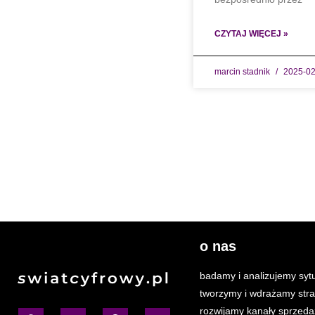
CZYTAJ WIĘCEJ »
marcin stadnik
2025-02
o nas
badamy i analizujemy sytu
tworzymy i wdrażamy stra
rozwijamy kanały sprzeda