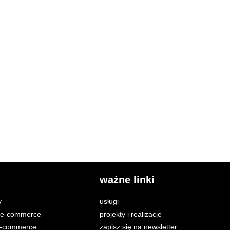
ważne linki
y
usługi
i e-commerce
projekty i realizacje
e-commerce
zapisz się na newsletter