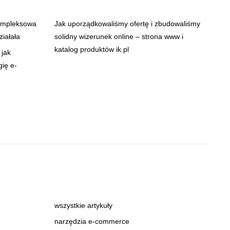
ompleksowa
Jak uporządkowaliśmy ofertę i zbudowaliśmy
ziałała
solidny wizerunek online – strona www i
katalog produktów ik.pl
 jak
gię e-
wszystkie artykuły
narzędzia e-commerce