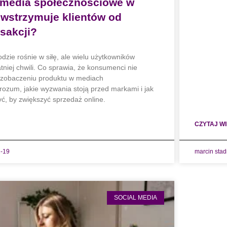
 media społecznościowe w
wstrzymuje klientów od
nsakcji?
zie rośnie w siłę, ale wielu użytkowników
niej chwili. Co sprawia, że konsumenci nie
po zobaczeniu produktu w mediach
ozum, jakie wyzwania stoją przed markami i jak
ć, by zwiększyć sprzedaż online.
CZYTAJ WI
-19
marcin sta
SOCIAL MEDIA