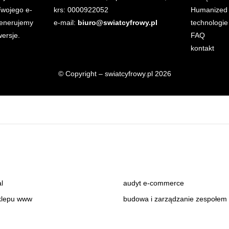
wojego e-
krs: 0000922052
Humanized 
generujemy
e-mail:
biuro@swiatcyfrowy.pl
technologie
ersje.
FAQ
kontakt
© Copyright – swiatcyfrowy.pl 2026
al
audyt e-commerce
klepu www
budowa i zarządzanie zespołe