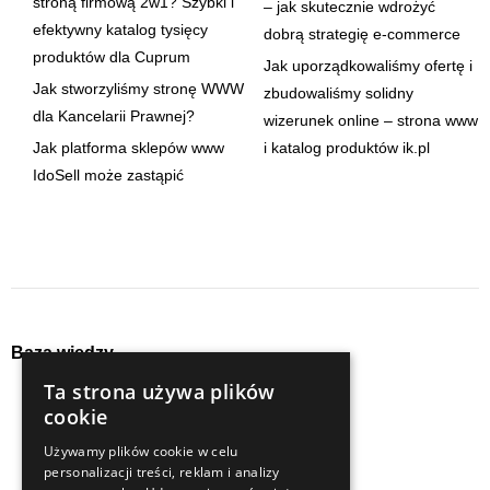
stroną firmową 2w1? Szybki i
– jak skutecznie wdrożyć
efektywny katalog tysięcy
dobrą strategię e-commerce
produktów dla Cuprum
Jak uporządkowaliśmy ofertę i
Jak stworzyliśmy stronę WWW
zbudowaliśmy solidny
dla Kancelarii Prawnej?
wizerunek online – strona www
Jak platforma sklepów www
i katalog produktów ik.pl
IdoSell może zastąpić
Baza wiedzy
Ta strona używa plików
audyty
seo
cookie
content
social media
Używamy plików cookie w celu
e-commerce
strategia
personalizacji treści, reklam i analizy