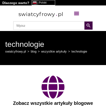
Dlaczego warto?
Polski
search button
Search
for:
technologie
swiatcyfrowy.pl
>
blog
>
wszystkie artykuły
>
technologie
Zobacz wszystkie artykuły blogowe