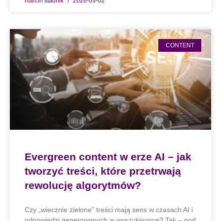
marcin stadnik
2026-03-02
CONTENT
Evergreen content w erze AI – jak
tworzyć treści, które przetrwają
rewolucję algorytmów?
Czy „wiecznie zielone” treści mają sens w czasach AI i
odpowiedzi generowanych w wyszukiwarce? Tak – pod