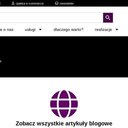
l
opieka e-commerce
newsletter
search button
ie o nas
usługi
dlaczego warto?
realizacje
w
Zobacz wszystkie artykuły blogowe