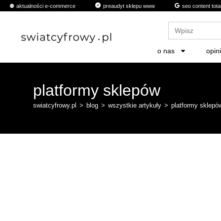
aktualności e-commerce
preaudyt sklepu www
seo content tota
Search
for:
o nas
opin
platformy sklepów
swiatcyfrowy.pl
>
blog
>
wszystkie artykuły
>
platformy sklepó