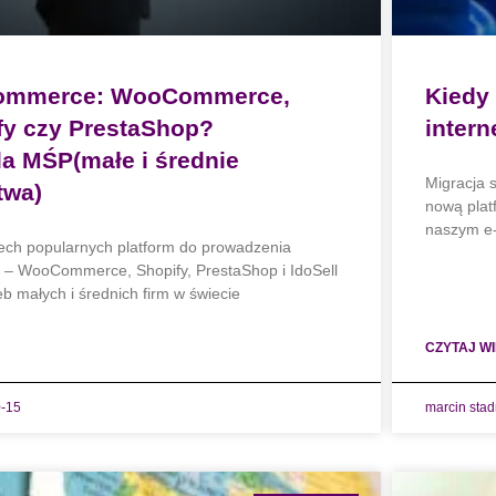
-commerce: WooCommerce,
Kiedy
ify czy PrestaShop?
inter
a MŚP(małe i średnie
Migracja 
twa)
nową pla
naszym e-
ech popularnych platform do prowadzenia
 – WooCommerce, Shopify, PrestaShop i IdoSell
b małych i średnich firm w świecie
CZYTAJ WI
-15
marcin sta