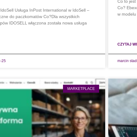
Co to jest
Co? Ebexo
doSell Usługa InPost International w IdoSell –
w modelu 
niczne do paczkomatów Co?Dla wszystkich
lepów IDOSELL włączona została nowa usługa
CZYTAJ WI
-25
marcin sta
MARKETPLACE