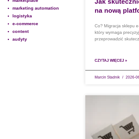
marketplace
Jak skuteczn
marketing automation
na nową plat
logistyka
e-commerce
Co? Migracja sklepu e
content
który wymaga precyzyjn
przeprowadzić skutec
audyty
CZYTAJ WIĘCEJ »
Marcin Stadnik
2026-0