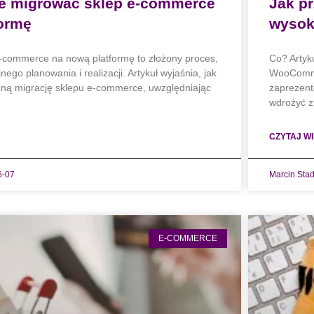
ie migrować sklep e-commerce
Jak p
formę
wysok
-commerce na nową platformę to złożony proces,
Co? Artyk
ego planowania i realizacji. Artykuł wyjaśnia, jak
WooComme
zną migrację sklepu e-commerce, uwzględniając
zaprezent
wdrożyć z
CZYTAJ WI
6-07
Marcin Sta
E-COMMERCE