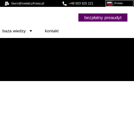
biuro@swiatcyfrowy.pl
+48 603 925 221
Polski
bezpłatny preaudyt
baza wiedzy
kontakt