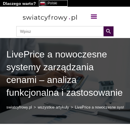
Dlaczego warto?
Polski
treści
search button
Search
for:
LivePrice a nowoczesne
systemy zarządzania
cenami – analiza
funkcjonalna i zastosowanie
swiatcyfrowy.pl
>
wszystkie artykuły
>
LivePrice a nowoczesne systemy