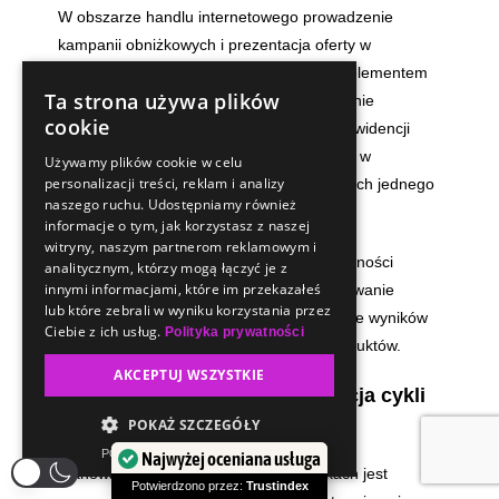
W obszarze handlu internetowego prowadzenie
kampanii obniżkowych i prezentacja oferty w
wybranych systemach zewnętrznych jest elementem
Ta strona używa plików
procesów dystrybucyjnych. Oprogramowanie
cookie
LivePrice udostępnia moduły służące do ewidencji
działań promocyjnych i zapisywania zmian w
Używamy plików cookie w celu
personalizacji treści, reklam i analizy
cennikach na różnych platformach w ramach jednego
naszego ruchu. Udostępniamy również
panelu administracyjnego.
informacje o tym, jak korzystasz z naszej
witryny, naszym partnerom reklamowym i
Przekłada się to na dokumentowanie obecności
analitycznym, którzy mogą łączyć je z
innymi informacjami, które im przekazałeś
towarowej w bazach danych, ewidencjonowanie
lub które zebrali w wyniku korzystania przez
parametrów cenowych oraz archiwizowanie wyników
Ciebie z ich usług.
Polityka prywatności
w ramach prowadzonych zadań bazy produktów.
AKCEPTUJ WSZYSTKIE
Harmonogramowanie i ewidencja cykli
promocyjnych
POKAŻ SZCZEGÓŁY
POWERED BY COOKIESCRIPT
Najwyżej oceniana usługa
Planowanie czasowych zmian w cennikach jest
Potwierdzono przez:
Trustindex