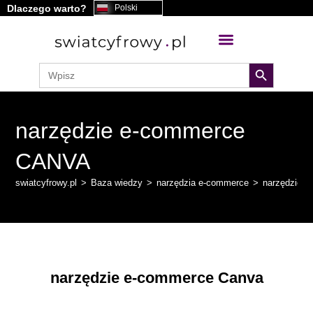
Dlaczego warto?
Polski
treści
search button
Search
for:
narzędzie e-commerce
CANVA
swiatcyfrowy.pl
>
Baza wiedzy
>
narzędzia e-commerce
>
narzędzie 
narzędzie e-commerce Canva