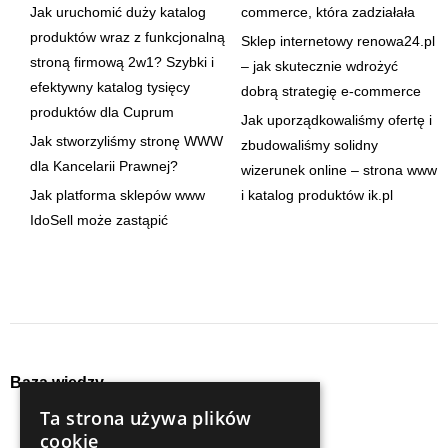
Jak uruchomić duży katalog
commerce, która zadziałała
produktów wraz z funkcjonalną
Sklep internetowy renowa24.pl
stroną firmową 2w1? Szybki i
– jak skutecznie wdrożyć
efektywny katalog tysięcy
dobrą strategię e-commerce
produktów dla Cuprum
Jak uporządkowaliśmy ofertę i
Jak stworzyliśmy stronę WWW
zbudowaliśmy solidny
dla Kancelarii Prawnej?
wizerunek online – strona www
Jak platforma sklepów www
i katalog produktów ik.pl
IdoSell może zastąpić
Baza wiedzy
Ta strona używa plików
audyty
seo
cookie