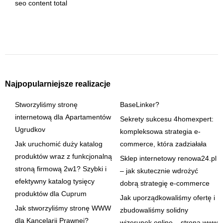
seo content total
Najpopularniejsze realizacje
Stworzyliśmy stronę
BaseLinker?
internetową dla Apartamentów
Sekrety sukcesu 4homexpert:
Ugrudkov
kompleksowa strategia e-
Jak uruchomić duży katalog
commerce, która zadziałała
produktów wraz z funkcjonalną
Sklep internetowy renowa24.pl
stroną firmową 2w1? Szybki i
– jak skutecznie wdrożyć
efektywny katalog tysięcy
dobrą strategię e-commerce
produktów dla Cuprum
Jak uporządkowaliśmy ofertę i
Jak stworzyliśmy stronę WWW
zbudowaliśmy solidny
dla Kancelarii Prawnej?
wizerunek online – strona www