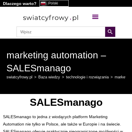
Dlaczego warto?
Polski
treści
search button
Search
for:
marketing automation –
SALESmanago
swiatcyfrowy.pl
>
Baza wiedzy
>
technologie i rozwiązania
>
marketin
SALESmanago
SALESmanago to jedna z wiodących platform Marketing
Automation nie tylko w Polsce, ale także w Europie i na świecie.
SALESmanago oferuje praktycznie nieograniczone możliwości w