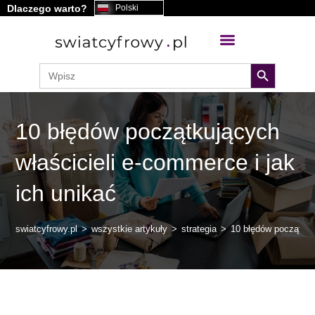
Dlaczego warto?
Polski
treści
search button
Search
for:
10 błędów początkujących
właścicieli e-commerce i jak
ich unikać
swiatcyfrowy.pl
>
wszystkie artykuły
>
strategia
>
10 błędów początkuj