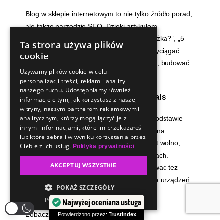
Blog w sklepie internetowym to nie tylko źródło porad,
ale także narzędzie SEO. Dzięki artykułom
poradnikowym („Jak dobrać materac do łóżka?”, „5
Ta strona używa plików
sposobów na domowe biuro”) możesz przyciągać
cookie
ruch z długiego ogona (long tail keywords), budować
Używamy plików cookie w celu
autorytet i kierować użytkownika do oferty.
personalizacji treści, reklam i analizy
naszego ruchu. Udostępniamy również
6. Wersja mobilna i Core Web Vitals
informacje o tym, jak korzystasz z naszej
witryny, naszym partnerom reklamowym i
analitycznym, którzy mogą łączyć je z
Google ocenia jakość strony również na podstawie
innymi informacjami, które im przekazałeś
wrażeń użytkownika. Jeśli sklep źle działa na
lub które zebrali w wyniku korzystania przez
urządzeniach mobilnych lub ładuje się zbyt wolno,
Ciebie z ich usług.
Polityka prywatności
może to wpływać na jego pozycję w wynikach.
AKCEPTUJ WSZYSTKIE
Dlatego SEO techniczne powinno obejmować też
analizę Core Web Vitals i optymalizację dla urządzeń
POKAŻ SZCZEGÓŁY
mobilnych.
POWERED BY COOKIESCRIPT
Najwyżej oceniana usługa
Zobacz usługę:
SEO content total
Potwierdzono przez:
Trustindex