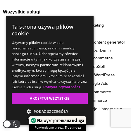
Wszystkie usługi
preaudyt sklepu www
content marketing
Ta strona używa plików
cookie
audyt e-commerce
content total
preaudyt SEO sklepu
humanized content generator
Używamy plików cookie w celu
personalizacji treści, reklam i analizy
internetowego
budowa i zarządzanie
naszego ruchu. Udostępniamy również
dedykowana opieka dla stron
zespołem e-commerce
informacje o tym, jak korzystasz z naszej
WordPress
witryny, naszym partnerom reklamowym i
załóż sklep IdoSell
analitycznym, którzy mogą łączyć je z
opieka e-commerce pakiet
załóż stronę WordPress
innymi informacjami, które im przekazałeś
minimum
lub które zebrali w wyniku korzystania przez
reklama Google Ads
Ciebie z ich usług.
Polityka prywatności
opieka e-commerce pakiet
strategia e-commerce
optimum
AKCEPTUJ WSZYSTKIE
rozwój e-commerce
opieka e-commerce pakiet
automatyzacje i integracje e-
POKAŻ SZCZEGÓŁY
premium
commerce
POWERED BY COOKIESCRIPT
Najwyżej oceniana usługa
seo content total
Potwierdzono przez:
Trustindex