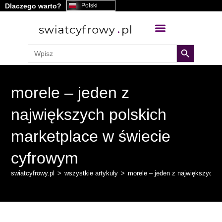
Dlaczego warto?
Polski
treści
search button
Search
for:
morele – jeden z
największych polskich
marketplace w świecie
cyfrowym
swiatcyfrowy.pl
>
wszystkie artykuły
>
morele – jeden z największych 