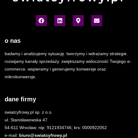
o nas
badamy i analizujemy sytuację. tworzymy i wdrażamy strategie.
rozwijamy kanały sprzedaży. zwiększamy widoczność Twojego e-
commerce. wspieramy i generujemy konwersje oraz
mikrokonwersje.
dane firmy
swiatcyfrowy.pl sp. z o.o.
ul. Stanisławowska 47
54-611 Wrocław; nip: 9121934746; krs: 0000922052
e-mail:
biuro@swiatcyfrowy.pl