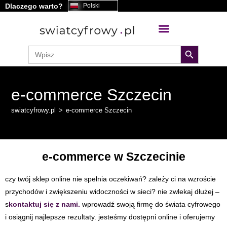
Dlaczego warto?
Polski
treści
search button
Search
for:
e-commerce Szczecin
swiatcyfrowy.pl
>
e-commerce Szczecin
e-commerce w Szczecinie
czy twój sklep online nie spełnia oczekiwań? zależy ci na wzroście
przychodów i zwiększeniu widoczności w sieci? nie zwlekaj dłużej –
s
kontaktuj się z nami.
wprowadź swoją firmę do świata cyfrowego
i osiągnij najlepsze rezultaty. jesteśmy dostępni online i oferujemy