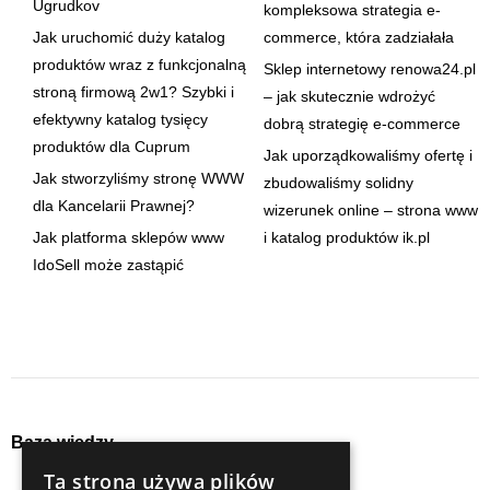
Ugrudkov
kompleksowa strategia e-
Jak uruchomić duży katalog
commerce, która zadziałała
produktów wraz z funkcjonalną
Sklep internetowy renowa24.pl
stroną firmową 2w1? Szybki i
– jak skutecznie wdrożyć
efektywny katalog tysięcy
dobrą strategię e-commerce
produktów dla Cuprum
Jak uporządkowaliśmy ofertę i
Jak stworzyliśmy stronę WWW
zbudowaliśmy solidny
dla Kancelarii Prawnej?
wizerunek online – strona www
Jak platforma sklepów www
i katalog produktów ik.pl
IdoSell może zastąpić
Baza wiedzy
Ta strona używa plików
audyty