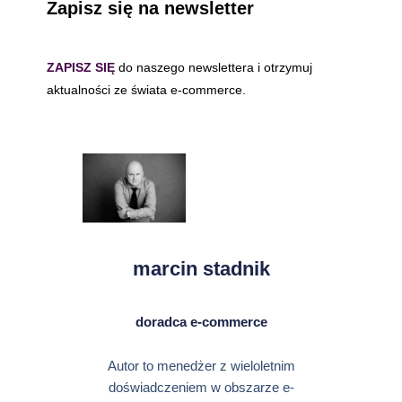
Zapisz się na newsletter
ZAPISZ SIĘ
do naszego newslettera i otrzymuj
aktualności ze świata e-commerce.
marcin stadnik
doradca e-commerce
Autor to menedżer z wieloletnim
doświadczeniem w obszarze e-