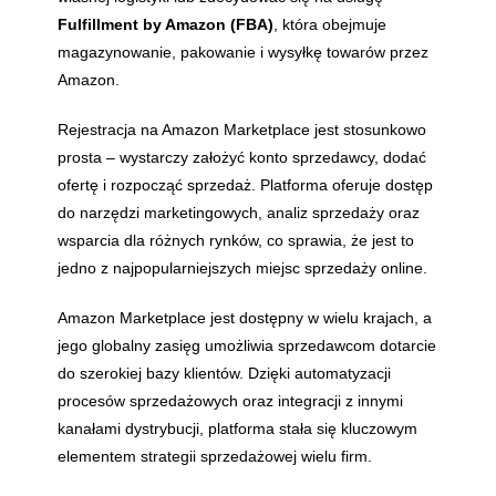
Fulfillment by Amazon (FBA)
, która obejmuje
magazynowanie, pakowanie i wysyłkę towarów przez
Amazon.
Rejestracja na Amazon Marketplace jest stosunkowo
prosta – wystarczy założyć konto sprzedawcy, dodać
ofertę i rozpocząć sprzedaż. Platforma oferuje dostęp
do narzędzi marketingowych, analiz sprzedaży oraz
wsparcia dla różnych rynków, co sprawia, że jest to
jedno z najpopularniejszych miejsc sprzedaży online.
Amazon Marketplace jest dostępny w wielu krajach, a
jego globalny zasięg umożliwia sprzedawcom dotarcie
do szerokiej bazy klientów. Dzięki automatyzacji
procesów sprzedażowych oraz integracji z innymi
kanałami dystrybucji, platforma stała się kluczowym
elementem strategii sprzedażowej wielu firm.