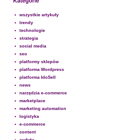
Kategorie
wszystkie artykuły
trendy
technologie
strategia
social media
seo
platformy sklepów
platforma Wordpress
platforma IdoSell
news
narzędzia e-commerce
marketplace
marketing automation
logistyka
e-commerce
content
audyty