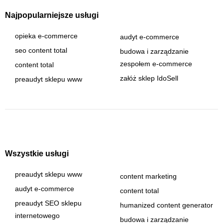
Najpopularniejsze usługi
opieka e-commerce
audyt e-commerce
seo content total
budowa i zarządzanie
zespołem e-commerce
content total
załóż sklep IdoSell
preaudyt sklepu www
Wszystkie usługi
preaudyt sklepu www
content marketing
audyt e-commerce
content total
preaudyt SEO sklepu
humanized content generator
internetowego
budowa i zarządzanie