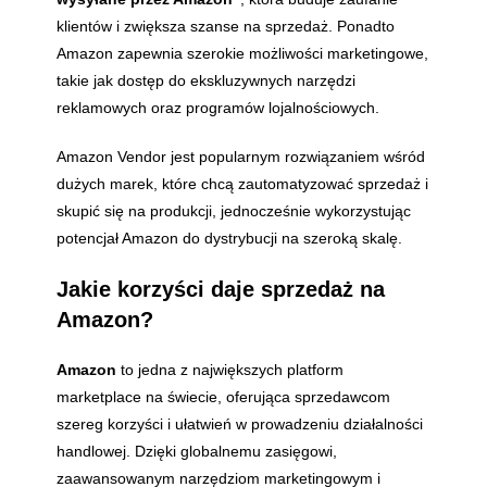
klientów i zwiększa szanse na sprzedaż. Ponadto
Amazon zapewnia szerokie możliwości marketingowe,
takie jak dostęp do ekskluzywnych narzędzi
reklamowych oraz programów lojalnościowych.
Amazon Vendor jest popularnym rozwiązaniem wśród
dużych marek, które chcą zautomatyzować sprzedaż i
skupić się na produkcji, jednocześnie wykorzystując
potencjał Amazon do dystrybucji na szeroką skalę.
Jakie korzyści daje sprzedaż na
Amazon?
Amazon
to jedna z największych platform
marketplace na świecie, oferująca sprzedawcom
szereg korzyści i ułatwień w prowadzeniu działalności
handlowej. Dzięki globalnemu zasięgowi,
zaawansowanym narzędziom marketingowym i