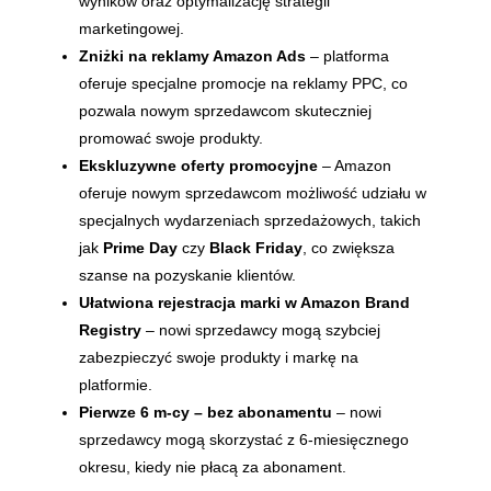
wyników oraz optymalizację strategii
marketingowej.
Zniżki na reklamy Amazon Ads
– platforma
oferuje specjalne promocje na reklamy PPC, co
pozwala nowym sprzedawcom skuteczniej
promować swoje produkty.
Ekskluzywne oferty promocyjne
– Amazon
oferuje nowym sprzedawcom możliwość udziału w
specjalnych wydarzeniach sprzedażowych, takich
jak
Prime Day
czy
Black Friday
, co zwiększa
szanse na pozyskanie klientów.
Ułatwiona rejestracja marki w Amazon Brand
Registry
– nowi sprzedawcy mogą szybciej
zabezpieczyć swoje produkty i markę na
platformie.
Pierwze 6 m-cy – bez abonamentu
– nowi
sprzedawcy mogą skorzystać z 6-miesięcznego
okresu, kiedy nie płacą za abonament.