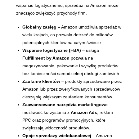
wsparciu logistycznemu, sprzedaż na Amazon może
znacząco zwiększyć przychody firm.
Globalny zasięg
– Amazon umożliwia sprzedaż w
wielu krajach, co pozwala dotrzeć do milionów
potencjalnych klientów na całym świecie.
Wsparcie logistyczne (FBA)
– usługa
Fulfillment by Amazon
pozwala na
magazynowanie, pakowanie i wysyłkę produktów
bez konieczności samodzielnej obsługi zamówień.
Zaufanie klientów
– produkty sprzedawane przez
Amazon lub przez zweryfikowanych sprzedawców
cieszą się większym zaufaniem konsumentów.
Zaawansowane narzędzia marketingowe
–
możliwość korzystania z
Amazon Ads
, reklam
PPC oraz programów promocyjnych, które
zwiększają widoczność produktów.
Opcje sprzedaży wielokanałowej
– Amazon