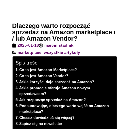
Dlaczego warto rozpocząć
sprzedaż na Amazon marketplace i
/ lub Amazon Vendor?
2025-01-18
marcin stadnik
marketplace
,
wszystkie artykuły
Spis treści
Co to jest Amazon Marketplace?
Co to jest Amazon Vendor?
Jakie korzyści daje sprzedaż na Amazon?
Jakie promocje oferuje Amazon nowym
sprzedawcom?
Jak rozpocząć sprzedaż na Amazon?
Podsumowując, dlaczego warto wejść na Amazon
marketplace?
Chcesz dowiedzieć się więcej?
Zapisz się na newsletter