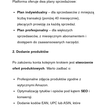
Platforma oferuje dwa plany sprzedażowe:
Plan indywidualny
– dla sprzedawców z mniejszą
liczbą transakcji (poniżej 40 miesięcznie),
płacących prowizję za każdą sprzedaż.
Plan profesjonalny
– dla większych
sprzedawców, z miesięcznym abonamentem i
dostępem do zaawansowanych narzędzi.
2. Dodanie produktów
Po założeniu konta kolejnym krokiem jest
stworzenie
ofert produktowych
. Warto zadbać o:
Profesjonalne zdjęcia produktów zgodne z
wytycznymi Amazon.
Optymalizację tytułów i opisów pod kątem
SEO
i
konwersji.
Dodanie kodów EAN, UPC lub ASIN, które