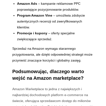
Amazon Ads
– kampanie reklamowe PPC
poprawiające pozycjonowanie produktów.
Program Amazon Vine
– umożliwia zdobycie
autentycznych recenzji od zweryfikowanych
klientów.
Promocje i kupony
– oferty specjalne
zwiększające sprzedaż.
Sprzedaż na Amazon wymaga starannego
przygotowania, ale dzięki odpowiedniej strategii może
przynieść znaczące korzyści i globalny zasięg.
Podsumowując, dlaczego warto
wejść na Amazon marketplace?
Amazon Marketplace
to jedna z największych i
najbardziej dochodowych platform e-commerce na
świecie, oferująca sprzedawcom dostęp do milionów