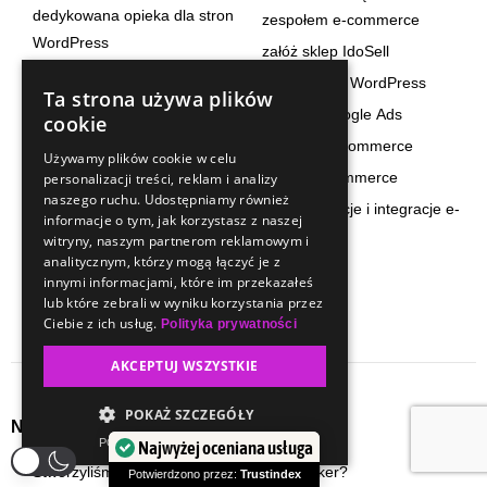
dedykowana opieka dla stron
zespołem e-commerce
WordPress
załóż sklep IdoSell
opieka e-commerce pakiet
załóż stronę WordPress
Ta strona używa plików
minimum
reklama Google Ads
cookie
opieka e-commerce pakiet
strategia e-commerce
Używamy plików cookie w celu
optimum
rozwój e-commerce
personalizacji treści, reklam i analizy
opieka e-commerce pakiet
naszego ruchu. Udostępniamy również
automatyzacje i integracje e-
premium
informacje o tym, jak korzystasz z naszej
commerce
witryny, naszym partnerom reklamowym i
seo content total
analitycznym, którzy mogą łączyć je z
innymi informacjami, które im przekazałeś
lub które zebrali w wyniku korzystania przez
Ciebie z ich usług.
Polityka prywatności
AKCEPTUJ WSZYSTKIE
POKAŻ SZCZEGÓŁY
Najpopularniejsze realizacje
POWERED BY COOKIESCRIPT
Najwyżej oceniana usługa
Stworzyliśmy stronę
BaseLinker?