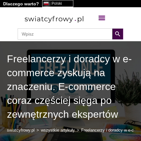
Dlaczego warto?
Polski
treści
search button
Search
for:
Freelancerzy i doradcy w e-
commerce zyskują na
znaczeniu. E-commerce
coraz częściej sięga po
zewnętrznych ekspertów
swiatcyfrowy.pl
>
wszystkie artykuły
>
Freelancerzy i doradcy w e-com