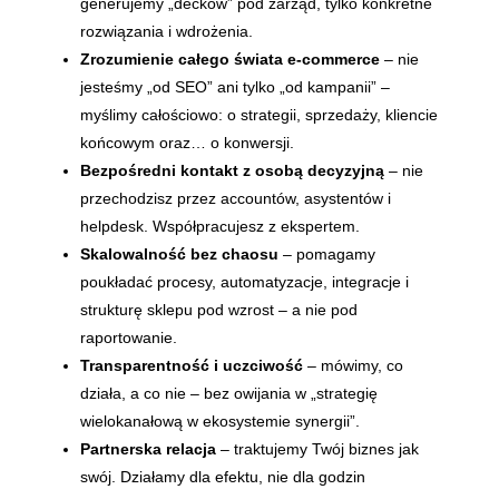
generujemy „decków” pod zarząd, tylko konkretne
rozwiązania i wdrożenia.
Zrozumienie całego świata e-commerce
– nie
jesteśmy „od SEO” ani tylko „od kampanii” –
myślimy całościowo: o strategii, sprzedaży, kliencie
końcowym oraz… o konwersji.
Bezpośredni kontakt z osobą decyzyjną
– nie
przechodzisz przez accountów, asystentów i
helpdesk. Współpracujesz z ekspertem.
Skalowalność bez chaosu
– pomagamy
poukładać procesy, automatyzacje, integracje i
strukturę sklepu pod wzrost – a nie pod
raportowanie.
Transparentność i uczciwość
– mówimy, co
działa, a co nie – bez owijania w „strategię
wielokanałową w ekosystemie synergii”.
Partnerska relacja
– traktujemy Twój biznes jak
swój. Działamy dla efektu, nie dla godzin