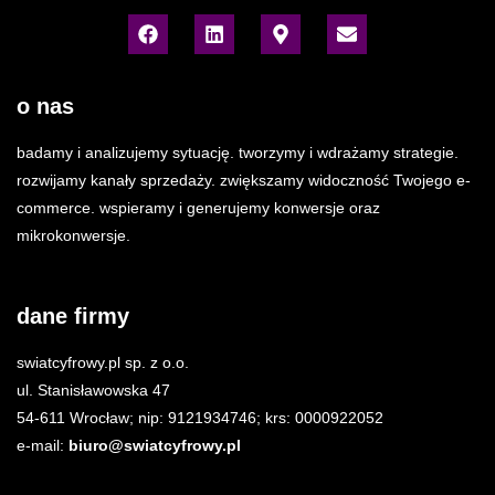
o nas
badamy i analizujemy sytuację. tworzymy i wdrażamy strategie.
rozwijamy kanały sprzedaży. zwiększamy widoczność Twojego e-
commerce. wspieramy i generujemy konwersje oraz
mikrokonwersje.
dane firmy
swiatcyfrowy.pl sp. z o.o.
ul. Stanisławowska 47
54-611 Wrocław; nip: 9121934746; krs: 0000922052
e-mail:
biuro@swiatcyfrowy.pl