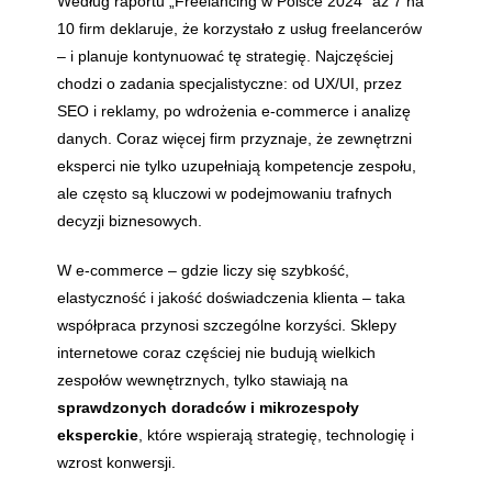
Według raportu „Freelancing w Polsce 2024” aż 7 na
10 firm deklaruje, że korzystało z usług freelancerów
– i planuje kontynuować tę strategię. Najczęściej
chodzi o zadania specjalistyczne: od UX/UI, przez
SEO i reklamy, po wdrożenia e-commerce i analizę
danych. Coraz więcej firm przyznaje, że zewnętrzni
eksperci nie tylko uzupełniają kompetencje zespołu,
ale często są kluczowi w podejmowaniu trafnych
decyzji biznesowych.
W e-commerce – gdzie liczy się szybkość,
elastyczność i jakość doświadczenia klienta – taka
współpraca przynosi szczególne korzyści. Sklepy
internetowe coraz częściej nie budują wielkich
zespołów wewnętrznych, tylko stawiają na
sprawdzonych doradców i mikrozespoły
eksperckie
, które wspierają strategię, technologię i
wzrost konwersji.