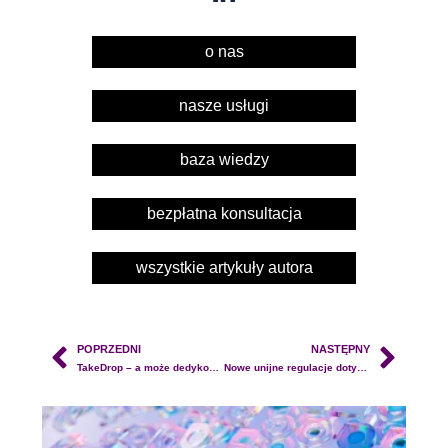
o nas
nasze usługi
baza wiedzy
bezpłatna konsultacja
wszystkie artykuły autora
POPRZEDNI
NASTĘPNY
TakeDrop – a może dedykowana platforma sklepów dla dropshippingu?
Nowe unijne regulacje dotyczące cross-border w e-commerce – co muszą wiedzieć właściciele sklepów www?