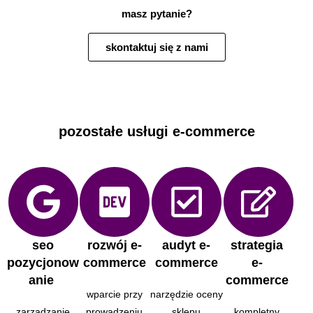
masz pytanie?
skontaktuj się z nami
pozostałe usługi e-commerce
seo
rozwój e-
audyt e-
strategia
pozycjonow
commerce
commerce
e-
anie ​
commerce
wparcie przy
narzędzie oceny
zarządzanie
prowadzeniu
sklepu
kompletny