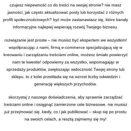
czujesz niepewność co do treści na swojej stronie? nie masz
jasności, jak często aktualizować posty lub korzystać z różnych
profili społecznościowych? być może zastanawiasz się, które kanały
informacyjne najlepiej wspierają rozwój Twojego biznesu.
rozwiązanie jest proste – nie musisz być ekspertem we wszystkim!
współpracując z nami, firmą e-commerce specjalizującą się w
kreowaniu i zarządzaniu treściami online, możesz śmiało powierzyć
nam te kwestie! odpowiemy za wszystko, wspomagając w
sprzedaży produktów, zwiększając widoczność Twojej strony lub
sklepu. to z kolei przekłada się na wzrost liczby odwiedzin i
generację większych przychodów.
skorzystaj z naszego doświadczenia, aby sprawnie zarządzać
treściami online i osiągnąć zamierzone cele biznesowe. nie musisz
już przejmować się, kiedy, co i jak publikować – skup się po prostu
na swoich celach, a resztą zajmiemy się my!