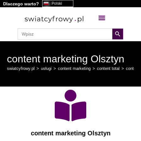
Dlaczego warto?
Polski
treści
search button
Search
for:
content marketing Olsztyn
swiatcyfrowy.pl
>
usługi
>
content marketing
>
content total
>
content
content marketing Olsztyn