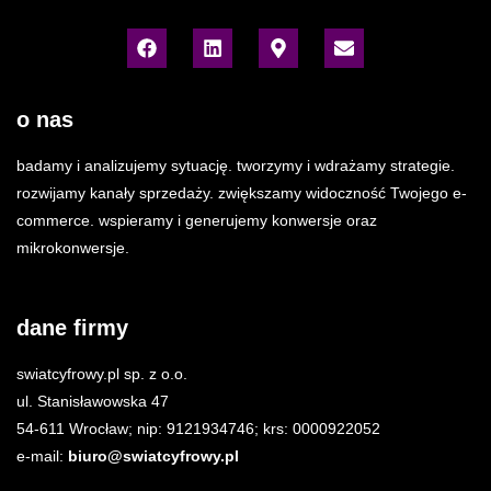
o nas
badamy i analizujemy sytuację. tworzymy i wdrażamy strategie.
rozwijamy kanały sprzedaży. zwiększamy widoczność Twojego e-
commerce. wspieramy i generujemy konwersje oraz
mikrokonwersje.
dane firmy
swiatcyfrowy.pl sp. z o.o.
ul. Stanisławowska 47
54-611 Wrocław; nip: 9121934746; krs: 0000922052
e-mail:
biuro@swiatcyfrowy.pl