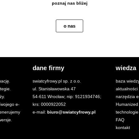
poznaj nas bliżej
o nas
dane firmy
wiedza
ację.
swiatcyfrowy.pl sp. z o.o.
baza wiedz
tegie.
ul. Stanisławowska 47
aktualnośc
ży.
54-611 Wrocław; nip: 9121934746;
narzędzia 
wojego e-
krs: 0000922052
Humanized 
generujemy
e-mail:
biuro@swiatcyfrowy.pl
technologie
ersje.
FAQ
kontakt