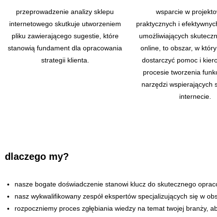
przeprowadzenie analizy sklepu
wsparcie w projekt
internetowego skutkuje utworzeniem
praktycznych i efektywnyc
pliku zawierającego sugestie, które
umożliwiających skutecz
stanowią fundament dla opracowania
online, to obszar, w kt
strategii klienta.
dostarczyć pomoc i kier
procesie tworzenia funk
narzędzi wspierających 
internecie.
dlaczego my?
nasze bogate doświadczenie stanowi klucz do skutecznego oprac
nasz wykwalifikowany zespół ekspertów specjalizujących się w obsz
rozpoczniemy proces zgłębiania wiedzy na temat twojej branży, aby