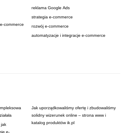
reklama Google Ads
strategia e-commerce
m e-commerce
rozwój e-commerce
automatyzacje i integracje e-commerce
ompleksowa
Jak uporządkowaliśmy ofertę i zbudowaliśmy
ziałała
solidny wizerunek online – strona www i
katalog produktów ik.pl
 jak
gię e-