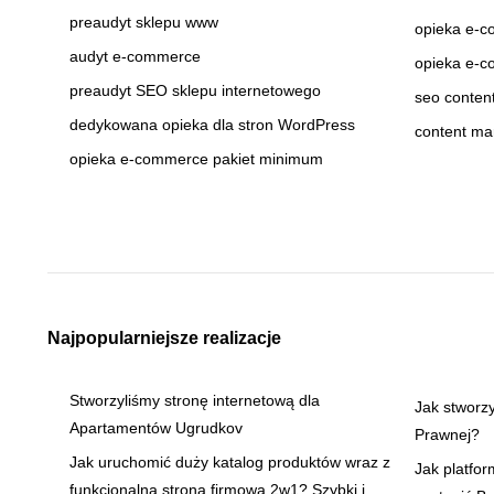
preaudyt sklepu www
opieka e-c
audyt e-commerce
opieka e-c
preaudyt SEO sklepu internetowego
seo content
dedykowana opieka dla stron WordPress
content ma
opieka e-commerce pakiet minimum
Najpopularniejsze realizacje
Stworzyliśmy stronę internetową dla
Jak stworz
Apartamentów Ugrudkov
Prawnej?
Jak uruchomić duży katalog produktów wraz z
Jak platfo
funkcjonalną stroną firmową 2w1? Szybki i