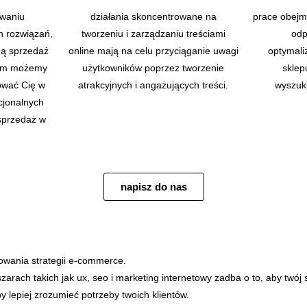
owaniu
działania skoncentrowane na
prace obejm
h rozwiązań,
tworzeniu i zarządzaniu treściami
odp
ną sprzedaż
online mają na celu przyciąganie uwagi
optymali
órym możemy
użytkowników poprzez tworzenie
sklep
ować Cię w
atrakcyjnych i angażujących treści.
wyszuk
cjonalnych
sprzedaż w
napisz do nas
owania strategii e-commerce.
arach takich jak ux, seo i marketing internetowy zadba o to, aby twój 
 lepiej zrozumieć potrzeby twoich klientów.