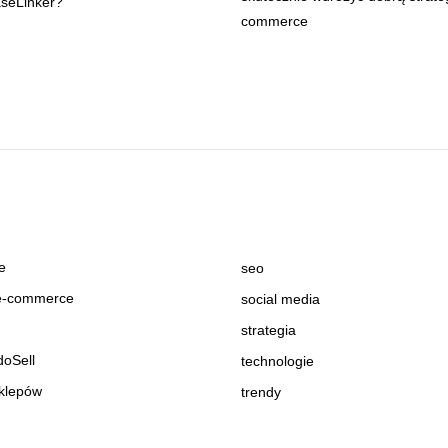
aseLinker?
commerce
e
seo
 e-commerce
social media
strategia
doSell
technologie
sklepów
trendy