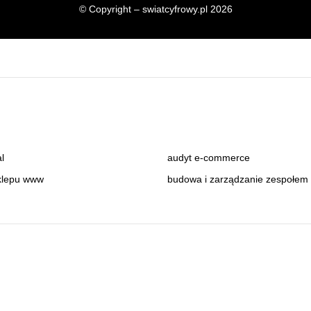
© Copyright – swiatcyfrowy.pl 2026
al
audyt e-commerce
klepu www
budowa i zarządzanie zespołe