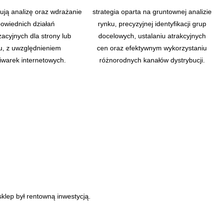
ują analizę oraz wdrażanie
strategia oparta na gruntownej analizie
owiednich działań
rynku, precyzyjnej identyfikacji grup
zacyjnych dla strony lub
docelowych, ustalaniu atrakcyjnych
u, z uwzględnieniem
cen oraz efektywnym wykorzystaniu
iwarek internetowych.
różnorodnych kanałów dystrybucji.
sklep był rentowną inwestycją.