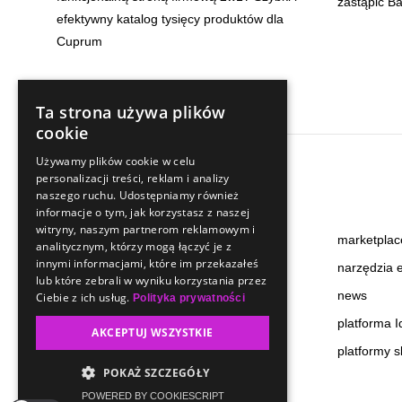
zastąpić B
efektywny katalog tysięcy produktów dla
Cuprum
Ta strona używa plików
cookie
Używamy plików cookie w celu
personalizacji treści, reklam i analizy
Baza wiedzy
naszego ruchu. Udostępniamy również
informacje o tym, jak korzystasz z naszej
witryny, naszym partnerom reklamowym i
audyty
marketplac
analitycznym, którzy mogą łączyć je z
innymi informacjami, które im przekazałeś
content
narzędzia
lub które zebrali w wyniku korzystania przez
e-commerce
news
Ciebie z ich usług.
Polityka prywatności
logistyka
platforma I
AKCEPTUJ WSZYSTKIE
marketing automation
platformy 
POKAŻ SZCZEGÓŁY
POWERED BY COOKIESCRIPT
Najwyżej oceniana usługa