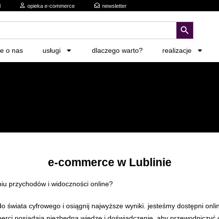
l
opieka e-commerce
newsletter
search button
ie o nas
usługi
dlaczego warto?
realizacje
e-commerce w Lublinie
niu przychodów i widoczności online?
 świata cyfrowego i osiągnij najwyższe wyniki. jesteśmy dostępni onl
ci posiadają niezbędną wiedzę i doświadczenie, aby przewodniczyć ci