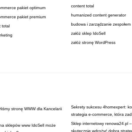
content total
ommerce pakiet optimum
humanized content generator
ommerce pakiet premium
budowa i zarządzanie zespołe
 total
załóż sklep IdoSell
rketing
załóż stronę WordPress
Sekrety sukcesu 4homexpert: k
yliśmy stronę WWW dla Kancelarii
strategia e-commerce, która zad
Sklep internetowy renowa24.pl –
rma sklepów www IdoSell może
skutecznie wdrożyć dobrą strate