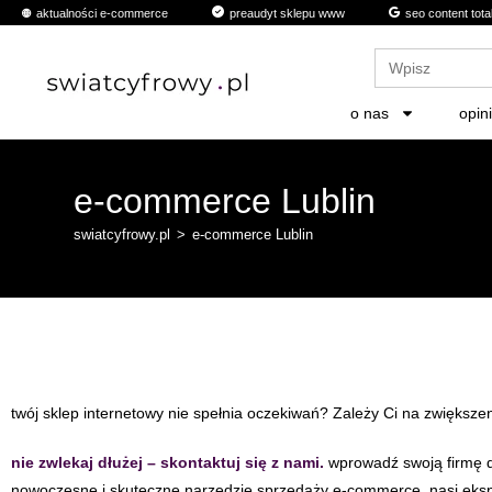
aktualności e-commerce
preaudyt sklepu www
seo content tota
treści
Search
for:
o nas
opin
e-commerce Lublin
swiatcyfrowy.pl
>
e-commerce Lublin
twój sklep internetowy nie spełnia oczekiwań? Zależy Ci na zwiększe
nie zwlekaj dłużej – skontaktuj się z nami.
wprowadź swoją firmę do
nowoczesne i skuteczne narzędzie sprzedaży e-commerce. nasi eksper