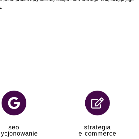
w.
seo
strategia
zycjonowanie
e-commerce