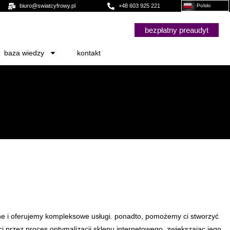
biuro@swiatcyfrowy.pl
+48 603 925 221
Polski
bezpłatny preaudyt
baza wiedzy
kontakt
ine i oferujemy kompleksowe usługi. ponadto, pomożemy ci stworzyć
 przez proces optymalizacji sklepu internetowego, zwiększając jego