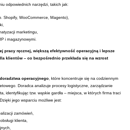
u odpowiednich narzędzi, takich jak:
p. Shopify, WooCommerce, Magento),
ki,
atyzacji marketingu,
ERP i magazynowymi.
j pracy ręcznej, większą efektywność operacyjną i lepsze
a klientów – co bezpośrednio przekłada się na wzrost
doradztwa operacyjnego
, które koncentruje się na codziennym
netowego. Doradca analizuje procesy logistyczne, zarządzanie
a, identyfikując tzw. wąskie gardła – miejsca, w których firma traci
 Dzięki jego wsparciu możliwe jest:
alizacji zamówień,
obsługi klienta,
jnych,