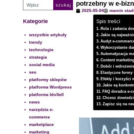
potrzebny w e-biz
szukaj
2025-05-04
marcin stad
Kategorie
Spis treści
Rola i zadania d
wszystkie artykuły
Jakie są najważn
Audyt e-commerce 
trendy
Wykorzystanie d
technologie
Automatyzacja mar
strategia
Content marketing
social media
Dobór i wdrożeni
seo
Elastyczne formy
Efekty i korzyści
platformy sklepów
Jakie są konkret
platforma Wordpress
FAQ doradca e-c
platforma IdoSell
Chcesz dowiedzi
news
Zapisz się na ne
narzędzia e-
commerce
marketplace
marketing