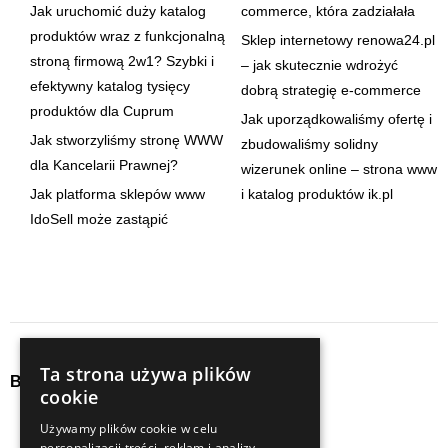
Jak uruchomić duży katalog
commerce, która zadziałała
produktów wraz z funkcjonalną
Sklep internetowy renowa24.pl
stroną firmową 2w1? Szybki i
– jak skutecznie wdrożyć
efektywny katalog tysięcy
dobrą strategię e-commerce
produktów dla Cuprum
Jak uporządkowaliśmy ofertę i
Jak stworzyliśmy stronę WWW
zbudowaliśmy solidny
dla Kancelarii Prawnej?
wizerunek online – strona www
Jak platforma sklepów www
i katalog produktów ik.pl
IdoSell może zastąpić
Ta strona używa plików
Baza wiedzy
cookie
audyty
seo
Używamy plików cookie w celu
personalizacji treści, reklam i analizy