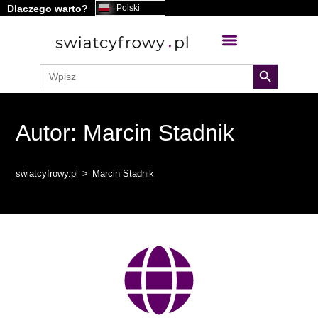
Dlaczego warto?
Polski
search button
Search
for:
Autor:
Marcin Stadnik
Ten autor napisał 73 artykuły
swiatcyfrowy.pl
>
Marcin Stadnik