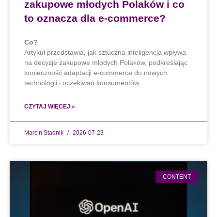
zakupowe młodych Polaków i co
to oznacza dla e-commerce?
Co?
Artykuł przedstawia, jak sztuczna inteligencja wpływa
na decyzje zakupowe młodych Polaków, podkreślając
konieczność adaptacji e-commerce do nowych
technologii i oczekiwań konsumentów.
CZYTAJ WIĘCEJ »
Marcin Stadnik
2026-07-23
CONTENT