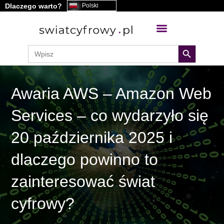
Dlaczego warto?
Polski
treści
search button
Search
for:
Awaria AWS – Amazon Web
Services – co wydarzyło się
20 października 2025 i
dlaczego powinno to
zainteresować świat
cyfrowy?