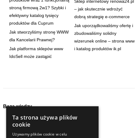
Sklep internetowy renowa24.pl
stroną firmową 2w1? Szybki i
– jak skutecznie wdrożyć
efektywny katalog tysięcy
dobrą strategię e-commerce
produktów dla Cuprum
Jak uporządkowaliśmy ofertę i
Jak stworzyliśmy stronę WWW
zbudowaliśmy solidny
dla Kancelarii Prawnej?
wizerunek online – strona www
Jak platforma sklepów www
i katalog produktów ik.pl
IdoSell może zastąpić
Baza wiedzy
Ta strona używa plików
audyty
seo
cookie
content
social media
Używamy plików cookie w celu
e-commerce
strategia