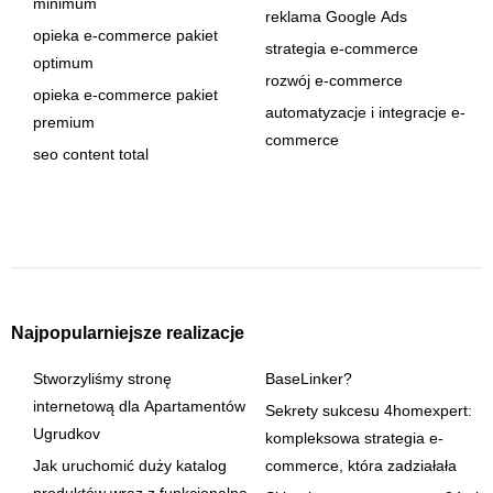
minimum
reklama Google Ads
opieka e-commerce pakiet
strategia e-commerce
optimum
rozwój e-commerce
opieka e-commerce pakiet
automatyzacje i integracje e-
premium
commerce
seo content total
Najpopularniejsze realizacje
Stworzyliśmy stronę
BaseLinker?
internetową dla Apartamentów
Sekrety sukcesu 4homexpert:
Ugrudkov
kompleksowa strategia e-
Jak uruchomić duży katalog
commerce, która zadziałała
produktów wraz z funkcjonalną