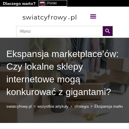
Dlaczego warto?
Polski
treści
search button
Search
for:
Ekspansja marketplace’ów:
Czy lokalne sklepy
internetowe mogą
konkurować z gigantami?
swiatcyfrowy.pl
>
wszystkie artykuły
>
strategia
>
Ekspansja marketpla