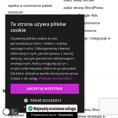
opieka e-commerce pakiet
załóż stronę WordPress
minimum
reklama Google Ads
opieka e-commerce pakiet
strategia e-commerce
Ta strona używa plików
optimum
cookie
rozwój e-commerce
opieka e-commerce pakiet
automatyzacje i integracje e-
Używamy plików cookie w celu
premium
personalizacji treści, reklam i analizy
commerce
seo content total
naszego ruchu. Udostępniamy również
informacje o tym, jak korzystasz z naszej
witryny, naszym partnerom reklamowym i
analitycznym, którzy mogą łączyć je z
innymi informacjami, które im przekazałeś
lub które zebrali w wyniku korzystania przez
Ciebie z ich usług.
Polityka prywatności
AKCEPTUJ WSZYSTKIE
Najpopularniejsze realizacje
POKAŻ SZCZEGÓŁY
Stworzyliśmy stronę
BaseLinker?
POWERED BY COOKIESCRIPT
Najwyżej oceniana usługa
internetową dla Apartamentów
Sekrety sukcesu 4homexpert:
Ugrudkov
Potwierdzono przez:
Trustindex
kompleksowa strategia e-