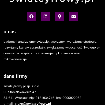
o nas
badamy i analizujemy sytuację. tworzymy i wdrażamy strategie.
rozwijamy kanały sprzedaży. zwiększamy widoczność Twojego e-
commerce. wspieramy i generujemy konwersje oraz
mikrokonwersje.
dane firmy
swiatcyfrowy.pl sp. z o.o.
ul. Stanisławowska 47
54-611 Wrocław; nip: 9121934746; krs: 0000922052
e-mail:
biuro@swiatcyfrowy.pl