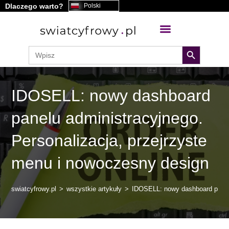
Dlaczego warto?
Polski
treści
search button
Search
for:
IDOSELL: nowy dashboard
panelu administracyjnego.
Personalizacja, przejrzyste
menu i nowoczesny design
swiatcyfrowy.pl
>
wszystkie artykuły
>
IDOSELL: nowy dashboard panelu