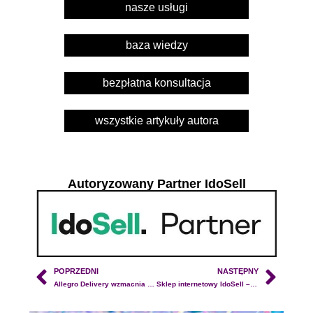
nasze usługi
baza wiedzy
bezpłatna konsultacja
wszystkie artykuły autora
Autoryzowany Partner IdoSell
POPRZEDNI
NASTĘPNY
Allegro Delivery wzmacnia ofensywę. Nowe maszyny paczkowe i presja na InPost
Sklep internetowy IdoSell – co to jest i dlaczego warto