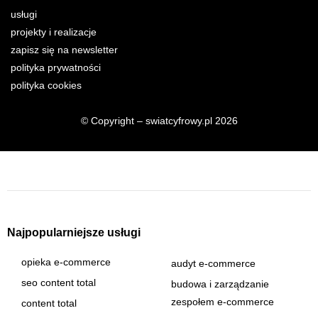
usługi
projekty i realizacje
zapisz się na newsletter
polityka prywatności
polityka cookies
© Copyright – swiatcyfrowy.pl 2026
Najpopularniejsze usługi
opieka e-commerce
audyt e-commerce
seo content total
budowa i zarządzanie
zespołem e-commerce
content total