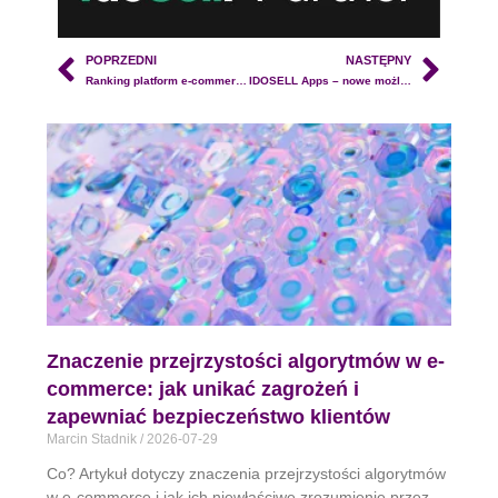
POPRZEDNI
NASTĘPNY
Ranking platform e-commerce: najlepsze rozwiązania na 2025 rok
IDOSELL Apps – nowe możliwości dla sklepów IDOSELL. Dowiedz się więcej o marketplace z aplikacjami dla sklepów
Znaczenie przejrzystości algorytmów w e-
commerce: jak unikać zagrożeń i
zapewniać bezpieczeństwo klientów
Marcin Stadnik
2026-07-29
Co? Artykuł dotyczy znaczenia przejrzystości algorytmów
w e-commerce i jak ich niewłaściwe zrozumienie przez