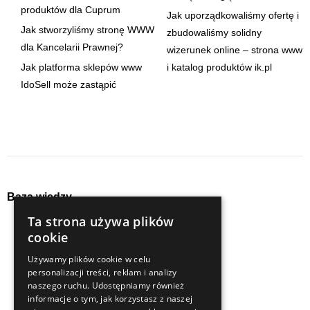
produktów dla Cuprum
Jak uporządkowaliśmy ofertę i
Jak stworzyliśmy stronę WWW
zbudowaliśmy solidny
dla Kancelarii Prawnej?
wizerunek online – strona www
Jak platforma sklepów www
i katalog produktów ik.pl
IdoSell może zastąpić
Baza wiedzy
Ta strona używa plików
audyty
seo
cookie
content
social media
Używamy plików cookie w celu
e-commerce
strategia
personalizacji treści, reklam i analizy
naszego ruchu. Udostępniamy również
logistyka
technologie
informacje o tym, jak korzystasz z naszej
marketing automation
trendy