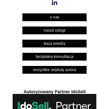
o nas
nasze usługi
baza wiedzy
bezpłatna konsultacja
wszystkie artykuły autora
Autoryzowany Partner IdoSell