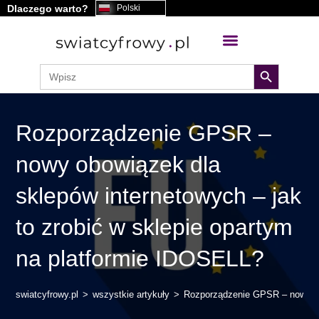
Dlaczego warto?
Polski
treści
search button
Search
for:
Rozporządzenie GPSR –
nowy obowiązek dla
sklepów internetowych – jak
to zrobić w sklepie opartym
na platformie IDOSELL?
swiatcyfrowy.pl
>
wszystkie artykuły
>
Rozporządzenie GPSR – nowy obo