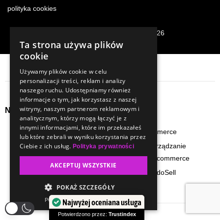
polityka cookies
© Copyright – swiatcyfrowy.pl 2026
Ta strona używa plików
cookie
Używamy plików cookie w celu
personalizacji treści, reklam i analizy
naszego ruchu. Udostępniamy również
informacje o tym, jak korzystasz z naszej
witryny, naszym partnerom reklamowym i
Najpopularniejsze usługi
analitycznym, którzy mogą łączyć je z
innymi informacjami, które im przekazałeś
opieka e-commerce
audyt e-commerce
lub które zebrali w wyniku korzystania przez
seo content total
Ciebie z ich usług.
budowa i zarządzanie
Polityka prywatności
zespołem e-commerce
content total
AKCEPTUJ WSZYSTKIE
załóż sklep IdoSell
preaudyt sklepu www
POKAŻ SZCZEGÓŁY
POWERED BY COOKIESCRIPT
Najwyżej oceniana usługa