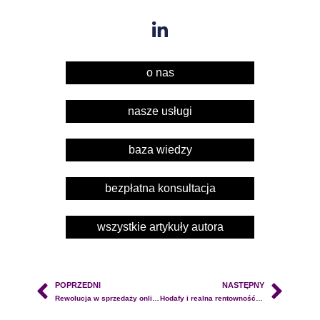
o nas
nasze usługi
baza wiedzy
bezpłatna konsultacja
wszystkie artykuły autora
POPRZEDNI
NASTĘPNY
Rewolucja w sprzedaży online: jak Sales Bot pomaga sklepom zwiększyć konwersję
Hodafy i realna rentowność na Allegro: jak odzyskać kontrolę nad marżą i kosztami