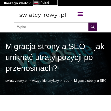
Dlaczego warto?
Polski
treści
search button
Search
for:
Migracja strony a SEO – jak
uniknąć utraty pozycji po
przenosinach?
swiatcyfrowy.pl
>
wszystkie artykuły
>
seo
>
Migracja strony a SEO – 