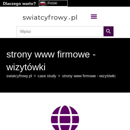
Dlaczego warto?
Polski
search button
Search
for:
strony www firmowe -
wizytówki
swiatcyfrowy.pl
>
case study
>
strony www firmowe - wizytówki