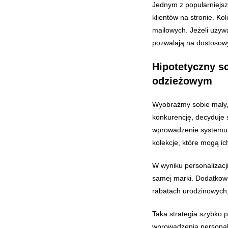
Jednym z popularniejsz
klientów na stronie. Kol
mailowych. Jeżeli używ
pozwalają na dostosowyw
Hipotetyczny s
odzieżowym
Wyobraźmy sobie mały, 
konkurencję, decyduje s
wprowadzenie systemu r
kolekcje, które mogą ic
W wyniku personalizacji
samej marki. Dodatkowo
rabatach urodzinowych,
Taka strategia szybko 
wprowadzenia personaliz