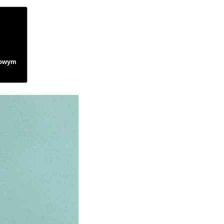
eżowym