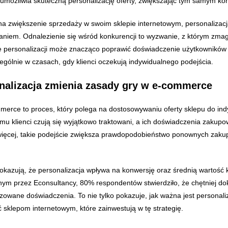
umożliwia skuteczną personalizację oferty, zwiększając tym samym ko
 na zwiększenie sprzedaży w swoim sklepie internetowym, personaliz
niem. Odnalezienie się wśród konkurencji to wyzwanie, z którym zmaga 
personalizacji może znacząco poprawić doświadczenie użytkowników i
ególnie w czasach, gdy klienci oczekują indywidualnego podejścia.
nalizacja zmienia zasady gry w e-commerce
merce to proces, który polega na dostosowywaniu oferty sklepu do ind
mu klienci czują się wyjątkowo traktowani, a ich doświadczenia zakupo
więcej, takie podejście zwiększa prawdopodobieństwo ponownych zakup
okazują, że personalizacja wpływa na konwersję oraz średnią wartoś
m przez Econsultancy, 80% respondentów stwierdziło, że chętniej do
izowane doświadczenia. To nie tylko pokazuje, jak ważna jest personaliz
 sklepom internetowym, które zainwestują w tę strategię.