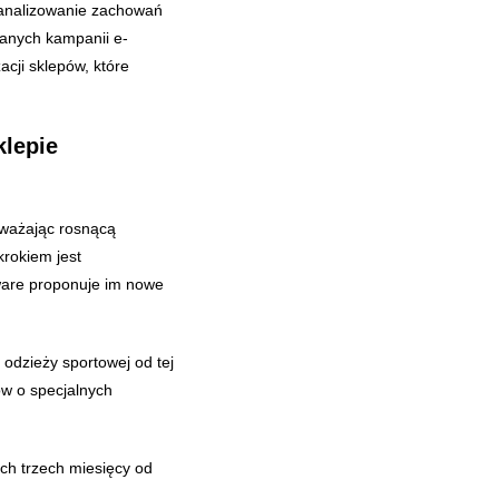
 analizowanie zachowań
wanych kampanii e-
cji sklepów, które
klepie
uważając rosnącą
krokiem jest
tware proponuje im nowe
 odzieży sportowej od tej
ów o specjalnych
ych trzech miesięcy od