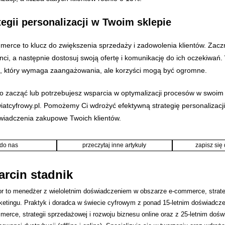
egii personalizacji w Twoim sklepie
erce to klucz do zwiększenia sprzedaży i zadowolenia klientów. Zaczni
enci, a następnie dostosuj swoją ofertę i komunikację do ich oczekiwa
es, który wymaga zaangażowania, ale korzyści mogą być ogromne.
go zacząć lub potrzebujesz wsparcia w optymalizacji procesów w swoim s
iatcyfrowy.pl. Pomożemy Ci wdrożyć efektywną strategię personalizacji
wiadczenia zakupowe Twoich klientów.
 do nas
przeczytaj inne artykuły
zapisz się
rcin stadnik
or to menedżer z wieloletnim doświadczeniem w obszarze e-commerce, strateg
ketingu. Praktyk i doradca w świecie cyfrowym z ponad 15-letnim doświadcze
erce, strategii sprzedażowej i rozwoju biznesu online oraz z 25-letnim do