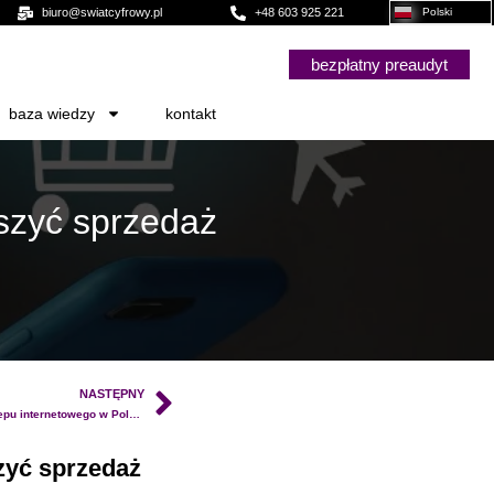
biuro@swiatcyfrowy.pl
+48 603 925 221
Polski
bezpłatny preaudyt
baza wiedzy
kontakt
szyć sprzedaż
NASTĘPNY
Jak zbudować strategię omnichannel dla sklepu internetowego w Polsce
zyć sprzedaż