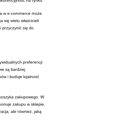
nkurencyjność na rynku.
acja w e-commerce może
się wielu właścicieli
 przyczynić się do
ywidualnych preferencji
we są bardziej
ów i buduje lojalność
ć koszyka zakupowego. W
konuje zakupu w sklepie,
acja, ale również, jaką