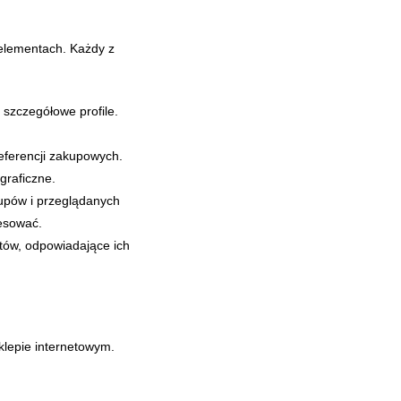
 elementach. Każdy z
 szczegółowe profile.
eferencji zakupowych.
graficzne.
upów i przeglądanych
resować.
tów, odpowiadające ich
sklepie internetowym.