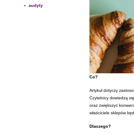
audyty
Co?
Artykuł dotyczy zastoso
Czytelnicy dowiedzą si
oraz zwiększyć konwers
właściciele sklepów bę
Dlaczego?