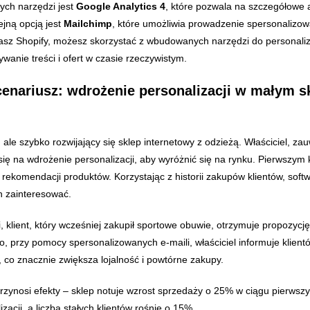
ych narzędzi jest
Google Analytics 4
, które pozwala na szczegółowe
ejną opcją jest
Mailchimp
, które umożliwia prowadzenie spersonalizo
asz Shopify, możesz skorzystać z wbudowanych narzędzi do personaliza
anie treści i ofert w czasie rzeczywistym.
cenariusz: wdrożenie personalizacji w małym s
ale szybko rozwijający się sklep internetowy z odzieżą. Właściciel, za
ię na wdrożenie personalizacji, aby wyróżnić się na rynku. Pierwszym 
ekomendacji produktów. Korzystając z historii zakupów klientów, sof
h zainteresować.
, klient, który wcześniej zakupił sportowe obuwie, otrzymuje propozycję
, przy pomocy spersonalizowanych e-maili, właściciel informuje klient
 co znacznie zwiększa lojalność i powtórne zakupy.
przynosi efekty – sklep notuje wzrost sprzedaży o 25% w ciągu pierwsz
acji, a liczba stałych klientów rośnie o 15%.