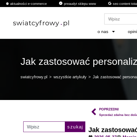
aktualności e-commerce
preaudyt sklepu www
seo content tota
Search
for:
o nas
opin
Jak zastosować personali
swiatcyfrowy.pl
>
wszystkie artykuły
>
Jak zastosować persona
POPRZEDNI
szukaj
Jak zastosować