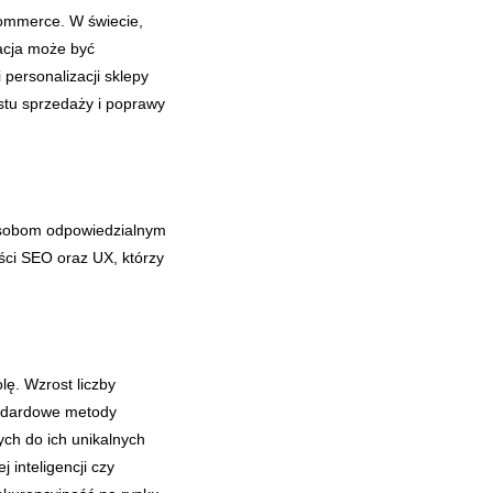
commerce. W świecie,
acja może być
personalizacji sklepy
stu sprzedaży i poprawy
osobom odpowiedzialnym
ści SEO oraz UX, którzy
ę. Wzrost liczby
andardowe metody
ch do ich unikalnych
 inteligencji czy