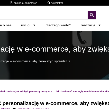
l
opieka e-commerce
newsletter
search button
ie o nas
usługi
dlaczego warto?
realizacje
zację w e-commerce, aby zwięk
lizację w e-commerce, aby zwiększyć sprzedaż
>
Sprzedaż zdalna bez doświadczenia – jak zdobyć pierwszą pracę w e-commerce w 7 krokach?
 personalizację w e-commerce, aby zwięks