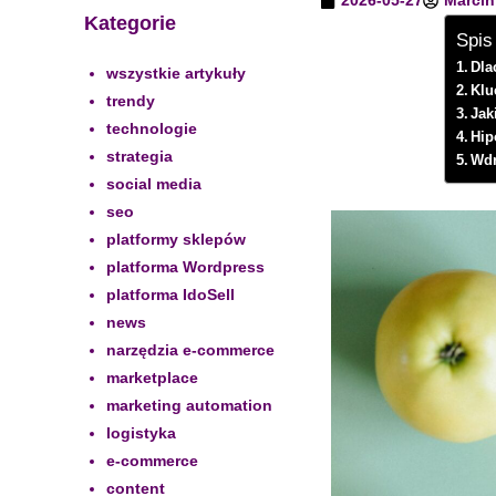
2026-05-27
Marcin
Kategorie
Spis
Dla
wszystkie artykuły
Klu
trendy
Jak
technologie
Hip
strategia
Wdr
social media
seo
platformy sklepów
platforma Wordpress
platforma IdoSell
news
narzędzia e-commerce
marketplace
marketing automation
logistyka
e-commerce
content