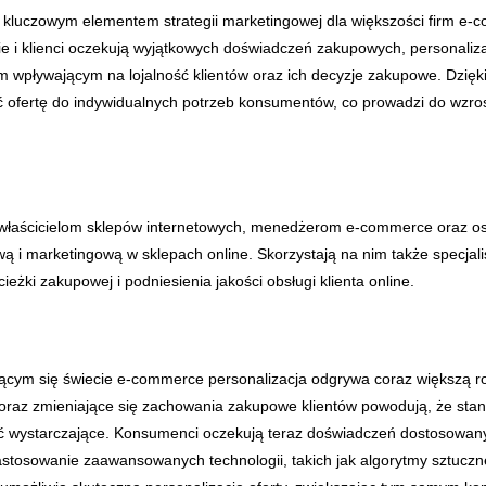
ię kluczowym elementem strategii marketingowej dla większości firm e-
ie i klienci oczekują wyjątkowych doświadczeń zakupowych, personaliz
 wpływającym na lojalność klientów oraz ich decyzje zakupowe. Dzięki 
 ofertę do indywidualnych potrzeb konsumentów, co prowadzi do wzro
 właścicielom sklepów internetowych, menedżerom e-commerce oraz 
ą i marketingową w sklepach online. Skorzystają na nim także specjali
ieżki zakupowej i podniesienia jakości obsługi klienta online.
ącym się świecie e-commerce personalizacja odgrywa coraz większą rol
 oraz zmieniające się zachowania zakupowe klientów powodują, że st
ć wystarczające. Konsumenci oczekują teraz doświadczeń dostosowany
Zastosowanie zaawansowanych technologii, takich jak algorytmy sztucznej