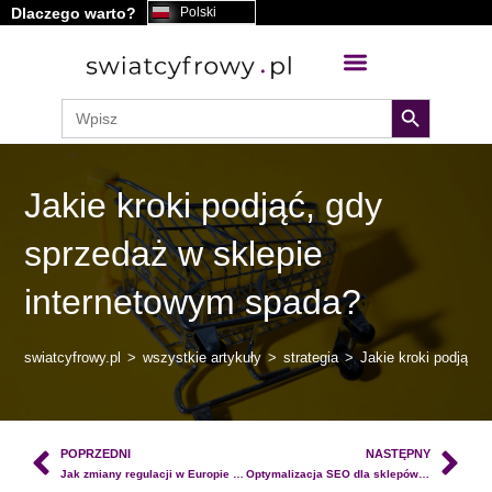
Dlaczego warto?
Polski
search button
Search
for:
Jakie kroki podjąć, gdy
sprzedaż w sklepie
internetowym spada?
swiatcyfrowy.pl
>
wszystkie artykuły
>
strategia
>
Jakie kroki podjąć,
POPRZEDNI
NASTĘPNY
Jak zmiany regulacji w Europie mogą wpłynąć na strategię cyfrową sklepów internetowych i e-commerce
Optymalizacja SEO dla sklepów internetowych z nowymi funkcjami Google Search Console w AI