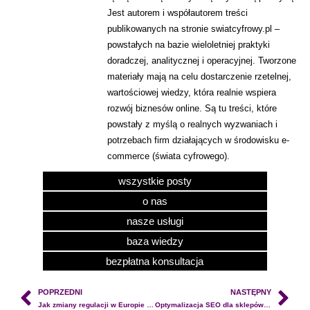
Jest autorem i współautorem treści
publikowanych na stronie swiatcyfrowy.pl –
powstałych na bazie wieloletniej praktyki
doradczej, analitycznej i operacyjnej. Tworzone
materiały mają na celu dostarczenie rzetelnej,
wartościowej wiedzy, która realnie wspiera
rozwój biznesów online. Są tu treści, które
powstały z myślą o realnych wyzwaniach i
potrzebach firm działających w środowisku e-
commerce (świata cyfrowego).
wszystkie posty
o nas
nasze usługi
baza wiedzy
bezpłatna konsultacja
POPRZEDNI
NASTĘPNY
Jak zmiany regulacji w Europie mogą wpłynąć na strategię cyfrową sklepów internetowych i e-commerce
Optymalizacja SEO dla sklepów internetowych z nowymi funkcjami Google Search Console w AI