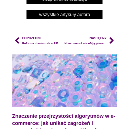
wszystkie artykuły autora
POPRZEDNI
NASTĘPNY
Reforma ciasteczek w UE: Jakie zmiany czekają użytkowników i właścicieli stron internetowych?
Konsumenci nie ufają pierwszemu wynikowi — korzystanie z AI w wyszukiwaniu gwałtownie rośnie
Znaczenie przejrzystości algorytmów w e-
commerce: jak unikać zagrożeń i