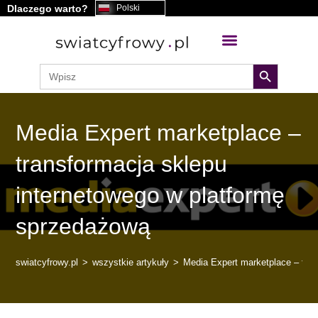
Dlaczego warto?
Polski
treści
search button
Search
for:
Media Expert marketplace –
transformacja sklepu
internetowego w platformę
sprzedażową
swiatcyfrowy.pl
>
wszystkie artykuły
>
Media Expert marketplace – tra