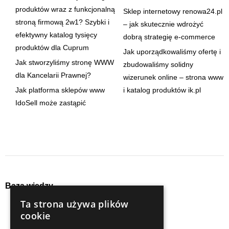
produktów wraz z funkcjonalną
Sklep internetowy renowa24.pl
stroną firmową 2w1? Szybki i
– jak skutecznie wdrożyć
efektywny katalog tysięcy
dobrą strategię e-commerce
produktów dla Cuprum
Jak uporządkowaliśmy ofertę i
Jak stworzyliśmy stronę WWW
zbudowaliśmy solidny
dla Kancelarii Prawnej?
wizerunek online – strona www
Jak platforma sklepów www
i katalog produktów ik.pl
IdoSell może zastąpić
Baza wiedzy
Ta strona używa plików
audyty
seo
cookie
content
social media