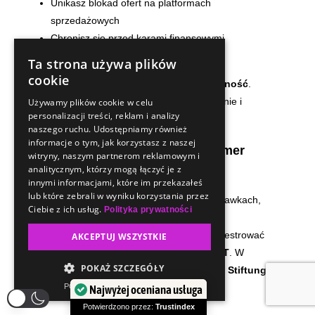
Unikasz blokad ofert na platformach
sprzedażowych
Chronisz się przed karami finansowymi
Zyskujesz zaufanie klientów
Ta strona używa plików
cookie
Ekologia to dziś nie trend, lecz konieczność
.
Pokaż, że Twoja firma działa odpowiedzialnie i
Używamy plików cookie w celu
personalizacji treści, reklam i analizy
zgodnie z przepisami.
naszego ruchu. Udostępniamy również
informacje o tym, jak korzystasz z naszej
Obowiązek EPR dla baterii i numer
witryny, naszym partnerom reklamowym i
BATT
analitycznym, którzy mogą łączyć je z
innymi informacjami, które im przekazałeś
lub które zebrali w wyniku korzystania przez
Twoje produkty zawierają baterie — w zabawkach,
Ciebie z ich usług.
Polityka prywatności
urządzeniach elektronicznych czy innych
przedmiotach? W takim razie musisz zarejestrować
AKCEPTUJ WSZYSTKIE
się w systemie EPR i uzyskać
numer BATT
. W
POKAŻ SZCZEGÓŁY
Niemczech rejestracją również zajmuje się
Stiftung
POWERED BY COOKIESCRIPT
EAR
.
Najwyżej oceniana usługa