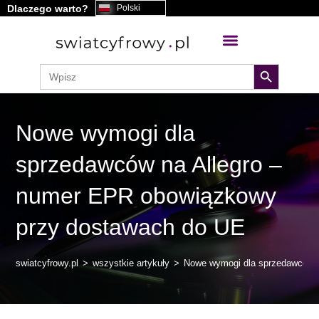
Dlaczego warto?
Polski
treści
search button
Search
for:
Nowe wymogi dla
sprzedawców na Allegro –
numer EPR obowiązkowy
przy dostawach do UE
swiatcyfrowy.pl
>
wszystkie artykuły
>
Nowe wymogi dla sprzedawców n